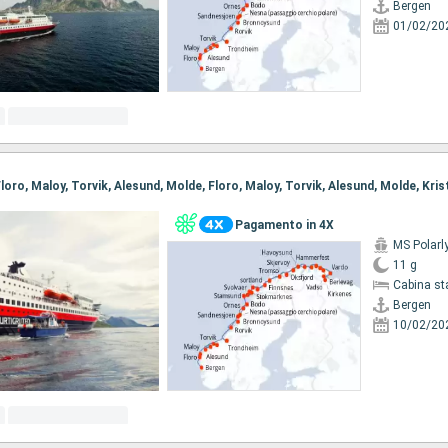
Bergen
01/02/20
Pagamento in 4X
MS Polarl
11 g
Cabina st
Bergen
10/02/20