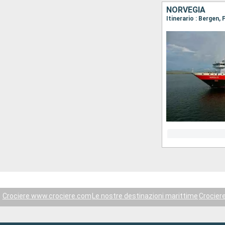
NORVEGIA
Crociere www.crociere.com
Le nostre destinazioni marittime
Crocier