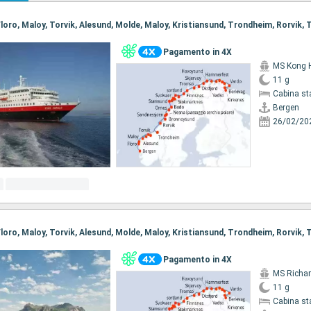
Pagamento in 4X
MS Kong 
11 g
Cabina st
Bergen
26/02/20
Pagamento in 4X
MS Richar
11 g
Cabina st