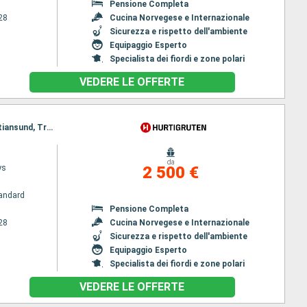
Pensione Completa
28
Cucina Norvegese e Internazionale
Sicurezza e rispetto dell'ambiente
Equipaggio Esperto
Specialista dei fiordi e zone polari
VEDERE LE OFFERTE
Itinerario : Bergen, Floro, Maloy, Torvik, Alesund, Molde, Floro, Maloy, Torvik, Alesund, Molde, Kristiansund, Trondheim, Rorvik, Maloy, Kristiansund, Trondheim, Rorvik, Bronnoysund, Sandnessjoen, Nesna (passaggio cerchio polare), Ornes, Bodo, Stamsund, Svolvaer, Torvik, Bronnoysund, Sandnessjoen, Nesna (passaggio cerchio polare), Ornes, Bodo, Stamsund, Svolvaer, Stokmarknes, sortland, Risoyhamn, Harstad, Finnsnes, Tromso, Skjervoy, Alesund, Stokmarknes, sortland, Risoyhamn, Harstad, Finnsnes, Tromso, Skjervoy, Oksfjord, Hammerfest, Havoysund, Honningsvag, Kjollefjord, Mehamn, Berlevag, Molde, Oksfjord, Hammerfest, Havoysund, Honningsvag, Kjollefjord, Mehamn, Berlevag, Batsfjord, Vardo, Vadso, Kirkenes, Kristiansund, Batsfjord, Vardo, Vadso, Kirkenes, Mehamn, Berlevag, Kjollefjord, Honningsvag, Havoysund, Hammerfest, Oksfjord, Skjervoy, Tromso, Trondheim, Mehamn, Kjollefjord, Honningsvag, Havoysund, Hammerfest, Oksfjord, Skjervoy, Finnsnes, Tromso, Harstad, Risoyhamn, sortland, Stokmarknes, Svolvaer, Stamsund, Finnsnes, Harstad, Risoyhamn, sortland, Stokmarknes, Svolvaer, Bodo, Stamsund, Ornes, Nesna (passaggio cerchio polare), Sandnessjoen, Bronnoysund, Rorvik, Bodo, Ornes, Nesna (passaggio cerchio polare), Sandnessjoen, Bronnoysund, Trondheim, Rorvik, Sandnessjoen, Trondheim, Nesna (passaggio cerchio polare), Ornes, Bodo, Stamsund, Svolvaer, Stokmarknes, sortland, Risoyhamn, Harstad, Finnsnes, Tromso, Skjervoy, Oksfjord, Hammerfest, Havoysund, Honningsvag, Kjollefjord, Mehamn, Berlevag, Batsfjord, Vardo, Vadso, Kirkenes, Vardo, Batsfjord, Berlevag, Mehamn, Kjollefjord, Honningsvag, Havoysund, Hammerfest, Oksfjord, Skjervoy, Tromso, Finnsnes, Harstad, Risoyhamn, sortland, Stokmarknes, Svolvaer, Stamsund, Bodo, Ornes, Nesna (passaggio cerchio polare), Sandnessjoen, Bronnoysund, Rorvik, Trondheim
da
ys
2 500 €
andard
Pensione Completa
28
Cucina Norvegese e Internazionale
Sicurezza e rispetto dell'ambiente
Equipaggio Esperto
Specialista dei fiordi e zone polari
VEDERE LE OFFERTE