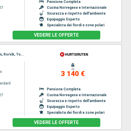
Pensione Completa
27
Cucina Norvegese e Internazionale
Sicurezza e rispetto dell'ambiente
Equipaggio Esperto
Specialista dei fiordi e zone polari
VEDERE LE OFFERTE
Itinerario : Bergen, Floro, Maloy, Torvik, Alesund, Geiranger, Molde, Maloy, Kristiansund, Trondheim, Rorvik, Torvik, Bronnoysund, Sandnessjoen, Nesna (passaggio cerchio polare), Ornes, Bodo, Stamsund, Svolvaer, Alesund, Stokmarknes, sortland, Risoyhamn, Harstad, Finnsnes, Tromso, Skjervoy, Geiranger, Oksfjord, Hammerfest, Havoysund, Honningsvag, Kjollefjord, Mehamn, Berlevag, Alesund, Batsfjord, Vardo, Vadso, Kirkenes, Berlevag, Molde, Mehamn, Kjollefjord, Honningsvag, Havoysund, Hammerfest, Oksfjord, Skjervoy, Tromso, Kristiansund, Finnsnes, Harstad, Risoyhamn, sortland, Stokmarknes, Svolvaer, Stamsund, Trondheim, Bodo, Ornes, Nesna (passaggio cerchio polare), Sandnessjoen, Bronnoysund, Rorvik, Trondheim, Bronnoysund, Sandnessjoen, Nesna (passaggio cerchio polare), Ornes, Bodo, Stamsund, Svolvaer, Stokmarknes, sortland, Risoyhamn, Harstad, Finnsnes, Tromso, Skjervoy, Oksfjord, Hammerfest, Havoysund, Honningsvag, Kjollefjord, Mehamn, Berlevag, Batsfjord, Vardo, Vadso, Kirkenes, Vardo, Batsfjord, Berlevag, Mehamn, Kjollefjord, Honningsvag, Havoysund, Hammerfest, Oksfjord, Skjervoy, Tromso, Finnsnes, Harstad, Risoyhamn, sortland, Stokmarknes, Svolvaer, Stamsund, Bodo, Ornes, Nesna (passaggio cerchio polare), Sandnessjoen, Bronnoysund, Rorvik, Trondheim
da
ys
3 140 €
andard
Pensione Completa
27
Cucina Norvegese e Internazionale
Sicurezza e rispetto dell'ambiente
Equipaggio Esperto
Specialista dei fiordi e zone polari
VEDERE LE OFFERTE