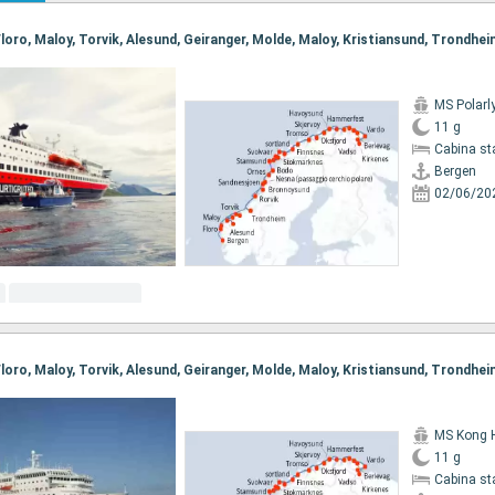
MS Polarl
11 g
Cabina st
Bergen
02/06/20
MS Kong 
11 g
Cabina st