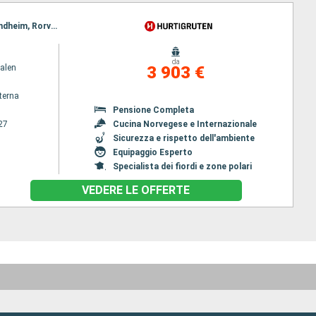
Itinerario : Bergen, Floro, Maloy, Torvik, Alesund, Hjorundfjorden, Molde, Maloy, Kristiansund, Trondheim, Rorvik, Torvik, Bronnoysund, Sandnessjoen, Nesna (passaggio cerchio polare), Ornes, Bodo, Stamsund, Svolvaer, Alesund, Stokmarknes, sortland, Risoyhamn, Harstad, Finnsnes, Tromso, Skjervoy, Hjorundfjorden, Oksfjord, Hammerfest, Havoysund, Honningsvag, Kjollefjord, Mehamn, Berlevag, Alesund, Batsfjord, Vardo, Vadso, Kirkenes, Berlevag, Molde, Mehamn, Kjollefjord, Honningsvag, Havoysund, Hammerfest, Oksfjord, Skjervoy, Tromso, Kristiansund, Finnsnes, Harstad, Risoyhamn, sortland, Stokmarknes, Svolvaer, Stamsund, Trondheim, Bodo, Ornes, Nesna (passaggio cerchio polare), Sandnessjoen, Bronnoysund, Rorvik, Trondheim, Bronnoysund, Sandnessjoen, Nesna (passaggio cerchio polare), Ornes, Bodo, Stamsund, Svolvaer, Stokmarknes, sortland, Risoyhamn, Harstad, Finnsnes, Tromso, Skjervoy, Oksfjord, Hammerfest, Havoysund, Honningsvag, Kjollefjord, Mehamn, Berlevag, Batsfjord, Vardo, Vadso, Kirkenes, Vardo, Batsfjord, Berlevag, Mehamn, Kjollefjord, Honningsvag, Havoysund, Hammerfest, Oksfjord, Skjervoy, Tromso, Finnsnes, Harstad, Risoyhamn, sortland, Stokmarknes, Svolvaer, Stamsund, Bodo, Ornes, Nesna (passaggio cerchio polare), Sandnessjoen, Bronnoysund, Rorvik, Trondheim
da
alen
3 903 €
terna
Pensione Completa
27
Cucina Norvegese e Internazionale
Sicurezza e rispetto dell'ambiente
Equipaggio Esperto
Specialista dei fiordi e zone polari
VEDERE LE OFFERTE