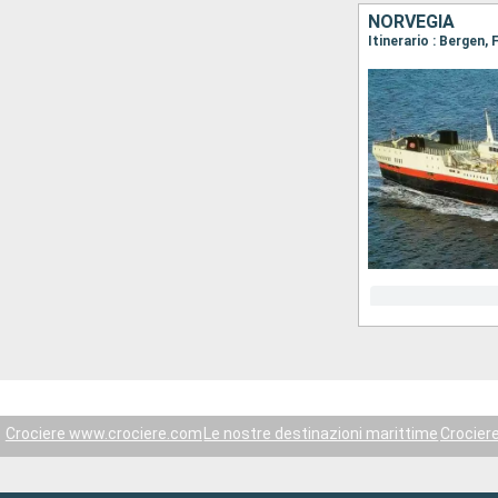
NORVEGIA
Crociere www.crociere.com
Le nostre destinazioni marittime
Crocier