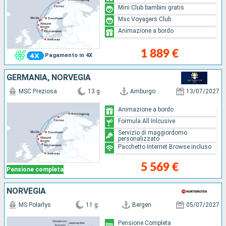
Mini Club bambini gratis
Msc Voyagers Club
Animazione a bordo
1 889 €
Pagamento in 4X
GERMANIA, NORVEGIA
MSC Preziosa
13 g
Amburgo
13/07/2027
Animazione a bordo
Formula All Inlcusive
Servizio di maggiordomo
personalizzato
Pacchetto Internet Browse incluso
5 569 €
Pensione completa
NORVEGIA
MS Polarlys
11 g
Bergen
05/07/2027
Pensione Completa