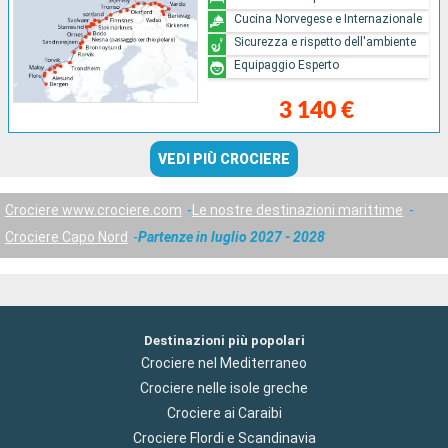
Cucina Norvegese e Internazionale
Sicurezza e rispetto dell'ambiente
Equipaggio Esperto
3 140 €
VEDI PIÙ CROCIERE
Crociere www.crociere.com
Le nostre destinazioni marittime
Crociere Capo Nord
Partenze in luglio 2027 - 2028
Destinazioni più popolari
Crociere nel Mediterraneo
Crociere nelle isole greche
Crociere ai Caraibi
Crociere Flordi e Scandinavia