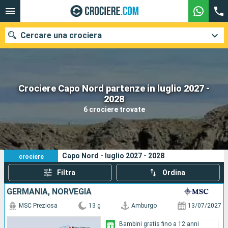
Cercare una crociera
Crociere Capo Nord partenze in luglio 2027 -
Le nostre destinazioni
2028
6 crociere trovate
Mesi di partenza
Porti
Compagnie
6
I tuoi criteri di ricerca:
Capo Nord - luglio 2027 - 2028
crociere
Ricerca
Filtra
Ordina
GERMANIA, NORVEGIA
MSC Preziosa
13 g
Amburgo
13/07/2027
Bambini gratis fino a 12 anni