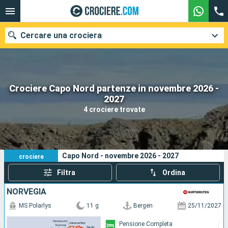
Cercare una crociera
Crociere Capo Nord partenze in novembre 2026 -
Le nostre destinazioni
2027
4 crociere trovate
Mesi di partenza
Porti
Compagnie
4
I tuoi criteri di ricerca:
Capo Nord - novembre 2026 - 2027
crociere
Ricerca
Filtra
Ordina
NORVEGIA
MS Polarlys
11 g
Bergen
25/11/2027
Pensione Completa