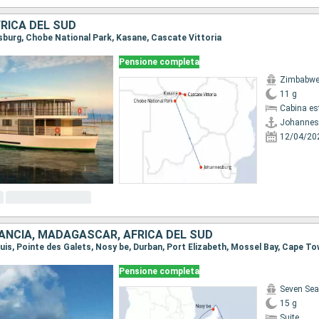
RICA DEL SUD
esburg, Chobe National Park, Kasane, Cascate Vittoria
Pensione completa
Zimbabwe
11 g
Cabina es
Johannes
12/04/20
RANCIA, MADAGASCAR, AFRICA DEL SUD
ouis, Pointe des Galets, Nosy be, Durban, Port Elizabeth, Mossel Bay, Cape T
Pensione completa
Seven Sea
15 g
Suite