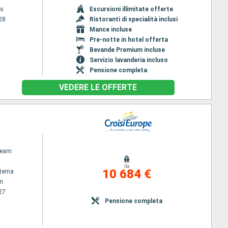
is
Escursioni illimitate offerte
28
Ristoranti di specialità inclusi
Mance incluse
Pre-notte in hotel offerta
Bevande Premium incluse
Servizio lavanderia incluso
Pensione completa
VEDERE LE OFFERTE
ream
da
10 684 €
terna
n
27
Pensione completa