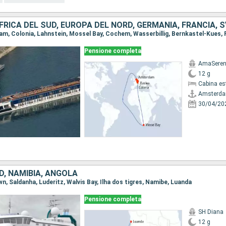
AFRICA DEL SUD, EUROPA DEL NORD, GERMANIA, FRANCIA, 
Pensione completa
AmaSere
12 g
Cabina es
Amsterd
30/04/20
D, NAMIBIA, ANGOLA
wn, Saldanha, Luderitz, Walvis Bay, Ilha dos tigres, Namibe, Luanda
Pensione completa
SH Diana
12 g