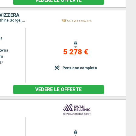
VEDERE LE OFFERTE
SVIZZERA
Itinerario : Amsterdam, Colonia, Lahnstein, Mossel Bay, Cochem, Wasserbillig, Bernkastel-Kues, Rhine Gorge, Rudesheim, Ludwigshafen, Strasburgo, Breisach, Basilea
na
da
5 278 €
terna
am
27
Pensione completa
VEDERE LE OFFERTE