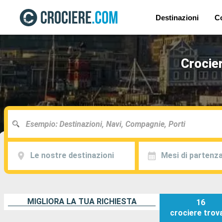
Destinazioni
C
Crocier
Le nostre destinazioni
Mesi di partenz
MIGLIORA LA TUA RICHIESTA
16
crociere
trov