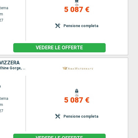
da
5 087 €
terna
am
27
Pensione completa
VEDERE LE OFFERTE
SVIZZERA
Itinerario : Amsterdam, Colonia, Lahnstein, Mossel Bay, Cochem, Wasserbillig, Bernkastel-Kues, Rhine Gorge, Rudesheim, Ludwigshafen, Strasburgo, Breisach, Basilea
a
da
5 087 €
terna
am
27
Pensione completa