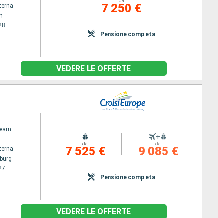
da
7 250 €
terna
n
28
Pensione completa
VEDERE LE OFFERTE
ream
+
da
da
7 525 €
9 085 €
terna
burg
27
Pensione completa
VEDERE LE OFFERTE