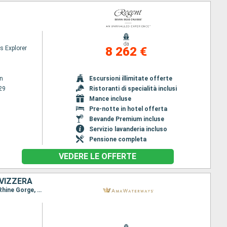
da
s Explorer
8 262 €
n
Escursioni illimitate offerte
29
Ristoranti di specialità inclusi
Mance incluse
Pre-notte in hotel offerta
Bevande Premium incluse
Servizio lavanderia incluso
Pensione completa
VEDERE LE OFFERTE
SVIZZERA
Itinerario : Amsterdam, Colonia, Lahnstein, Mossel Bay, Cochem, Wasserbillig, Bernkastel-Kues, Rhine Gorge, Rudesheim, Ludwigshafen, Strasburgo, Breisach, Basilea