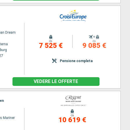
an Dream
+
da
da
7 525 €
9 085 €
terna
burg
27
Pensione completa
VEDERE LE OFFERTE
own
da
s Mariner
10 619 €