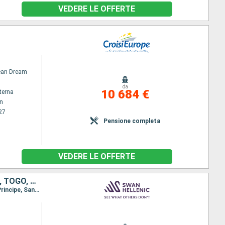
VEDERE LE OFFERTE
an Dream
da
10 684 €
terna
n
27
Pensione completa
VEDERE LE OFFERTE
ANGOLA, REPUBLIQUE DU CONGO, SAO TOMÉ ET PRINCIPE, GUINEA, BENIN, TOGO, GANA
Itinerario : Luanda, Pointe noire, Sao Tome, Santo Antonio, Principe, Sao Tome, Santo Antonio, Principe, Santo Antonio, Macaco Beach, Cotonou, Lome, Tema