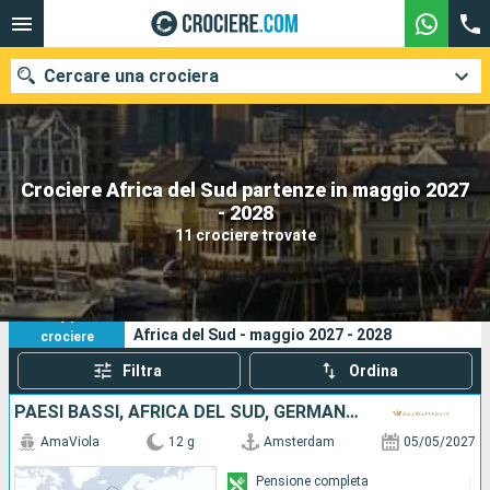
Cercare una crociera
Crociere Africa del Sud partenze in maggio 2027
Le nostre destinazioni
- 2028
11 crociere trovate
Mesi di partenza
Porti
Compagnie
11
I tuoi criteri di ricerca:
Africa del Sud - maggio 2027 - 2028
crociere
Ricerca
Filtra
Ordina
PAESI BASSI, AFRICA DEL SUD, GERMANIA, EUROPA DEL NORD, FRANCIA, SVIZZERA
AmaViola
12 g
Amsterdam
05/05/2027
Pensione completa