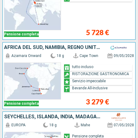
5 728 €
Pensione completa
AFRICA DEL SUD, NAMIBIA, REGNO UNITO, CAPO VERDE, SPAGNA
Azamara Onward
18 g
Cape Town
09/05/2028
tutto incluso
RISTORAZIONE GASTRONOMICA
Servizio impeccabile
Bevande All-Inclusive
3 279 €
Pensione completa
SEYCHELLES, ISLANDA, INDIA, MADAGASCAR, MOZAMBICO, AFRICA DEL SUD
EUROPA
18 g
Mahe
07/05/2028
Pensione completa