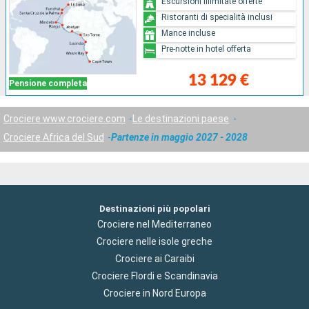
Escursioni illimitate offerte
Ristoranti di specialità inclusi
Mance incluse
Pre-notte in hotel offerta
13 129 €
Pensione completa
Crociere www.crociere.com
Le destinazioni paese
Crociere Africa del Sud
Partenze in maggio 2027 - 2028
Destinazioni più popolari
Crociere nel Mediterraneo
Crociere nelle isole greche
Crociere ai Caraibi
Crociere Flordi e Scandinavia
Crociere in Nord Europa