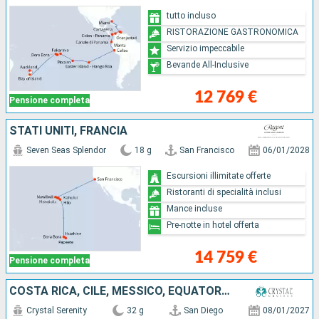
tutto incluso
RISTORAZIONE GASTRONOMICA
Servizio impeccabile
Bevande All-Inclusive
12 769 €
Pensione completa
STATI UNITI, FRANCIA
Seven Seas Splendor
18 g
San Francisco
06/01/2028
Escursioni illimitate offerte
Ristoranti di specialità inclusi
Mance incluse
Pre-notte in hotel offerta
14 759 €
Pensione completa
COSTA RICA, CILE, MESSICO, EQUATORE, FRANCIA, PERÙ, STATI UNITI, SALVADOR, REGNO UNITO
Crystal Serenity
32 g
San Diego
08/01/2027