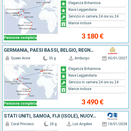
Eleganza Britannica
Nave Leggendaria
Servizio in camera 24 ore su 24
Mance incluse
3 180 €
Pensione completa
GERMANIA, PAESI BASSI, BELGIO, REGNO UNITO, STATI UNITI, ISOLE TURKS E CAICOS, BARBADOS, BRASILE
Queen Anne
35 g
Amburgo
05/01/2027
Eleganza Britannica
Nave Leggendaria
Servizio in camera 24 ore su 24
Mance incluse
3 490 €
Pensione completa
STATI UNITI, SAMOA, FIJI (ISOLE), NUOVA ZELANDA, CILE, AUSTRALIA
Coral Princess
28 g
Los Angeles
18/01/2028