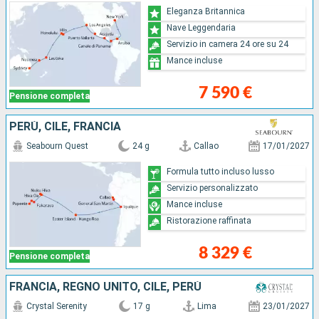
Eleganza Britannica
Nave Leggendaria
Servizio in camera 24 ore su 24
Mance incluse
7 590 €
Pensione completa
PERÙ, CILE, FRANCIA
Seabourn Quest
24 g
Callao
17/01/2027
Formula tutto incluso lusso
Servizio personalizzato
Mance incluse
Ristorazione raffinata
8 329 €
Pensione completa
FRANCIA, REGNO UNITO, CILE, PERÙ
Crystal Serenity
17 g
Lima
23/01/2027