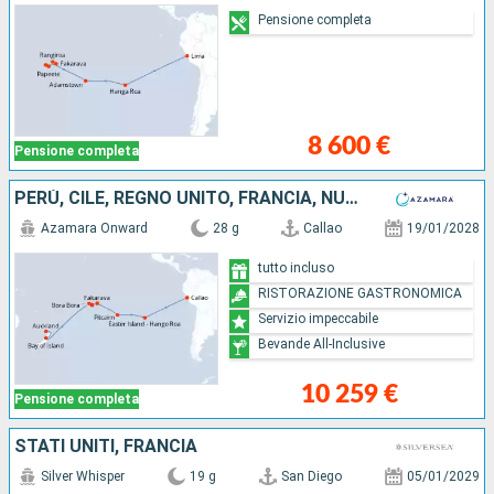
Pensione completa
8 600 €
Pensione completa
PERÙ, CILE, REGNO UNITO, FRANCIA, NUOVA ZELANDA
Azamara Onward
28 g
Callao
19/01/2028
tutto incluso
RISTORAZIONE GASTRONOMICA
Servizio impeccabile
Bevande All-Inclusive
10 259 €
Pensione completa
STATI UNITI, FRANCIA
Silver Whisper
19 g
San Diego
05/01/2029