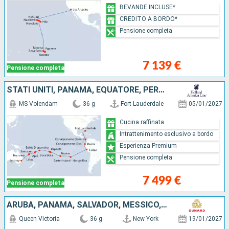
BEVANDE INCLUSE*
CREDITO A BORDO*
Pensione completa
7 139 €
Pensione completa
STATI UNITI, PANAMA, EQUATORE, PERÙ, CILE, REGNO UNITO, FRANCIA, SAMOA, FIJI (ISOLE), NUOVA CALEDONIA, AUSTRALIA
MS Volendam
36 g
Fort Lauderdale
05/01/2027
Cucina raffinata
Intrattenimento esclusivo a bordo
Esperienza Premium
Pensione completa
7 499 €
Pensione completa
ARUBA, PANAMA, SALVADOR, MESSICO, STATI UNITI, FRANCIA, FIJI (ISOLE), NUOVA CALEDONIA, AUSTRALIA
Queen Victoria
36 g
New York
19/01/2027