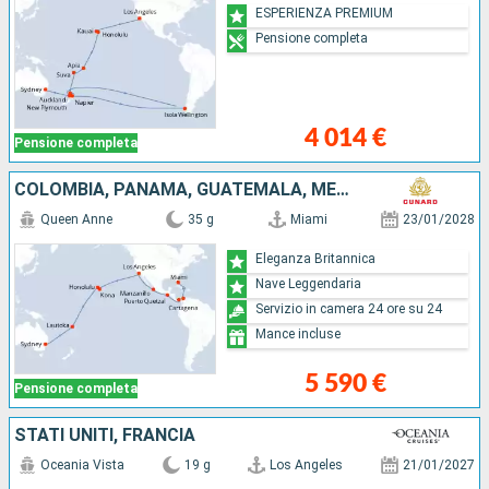
ESPERIENZA PREMIUM
Pensione completa
4 014 €
Pensione completa
COLOMBIA, PANAMA, GUATEMALA, MESSICO, STATI UNITI, FRANCIA, FIJI (ISOLE), AUSTRALIA
Queen Anne
35 g
Miami
23/01/2028
Eleganza Britannica
Nave Leggendaria
Servizio in camera 24 ore su 24
Mance incluse
5 590 €
Pensione completa
STATI UNITI, FRANCIA
Oceania Vista
19 g
Los Angeles
21/01/2027