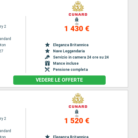
da
ry 2
1 430 €
andard
ton
Eleganza Britannica
27
Nave Leggendaria
Servizio in camera 24 ore su 24
Mance incluse
Pensione completa
VEDERE LE OFFERTE
da
ry 2
1 520 €
andard
ton
Eleganza Britannica