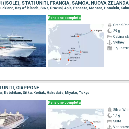
JI (ISOLE), STATI UNITI, FRANCIA, SAMOA, NUOVA ZELANDA
Pensione completa
Grand Pri
29 g
Cabina st
Sydney
17/06/20
 UNITI, GIAPPONE
ver, Ketchikan, Sitka, Kodiak, Hakodate, Miyako, Tokyo
Pensione completa
Silver Whi
17 g
Suite
Vancouve