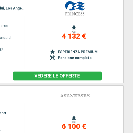
Itinerario : Sydney, Auckland, Bay of islands, Suva, Dravuni, Apia, Papeete, Moorea, Honolulu, Kahului, Los Angeles
ncess
da
4 132 €
andard
27
ESPERIENZA PREMIUM
Pensione completa
VEDERE LE OFFERTE
sper
da
6 100 €
r