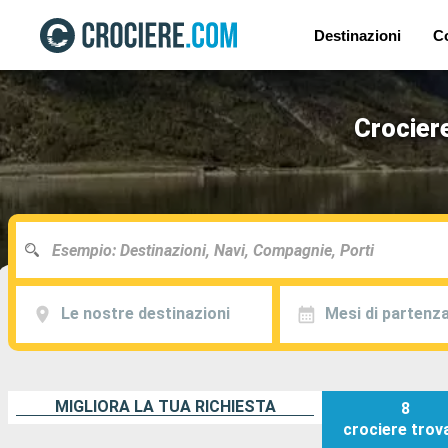
Destinazioni
C
Crocier
Le nostre destinazioni
Mesi di partenz
MIGLIORA LA TUA RICHIESTA
8
crociere
trov