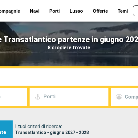
ompagnie
Navi
Porti
Lusso
Offerte
Temi
e Transatlantico partenze in giugno 202
8 crociere trovate
a
Porti
Comp
I tuoi criteri di ricerca:
ate
Transatlantico - giugno 2027 - 2028