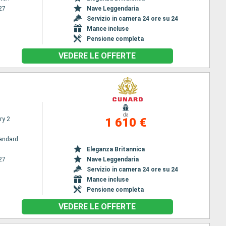
27
Nave Leggendaria
Servizio in camera 24 ore su 24
Mance incluse
Pensione completa
VEDERE LE OFFERTE
da
ry 2
1 610 €
andard
Eleganza Britannica
27
Nave Leggendaria
Servizio in camera 24 ore su 24
Mance incluse
Pensione completa
VEDERE LE OFFERTE