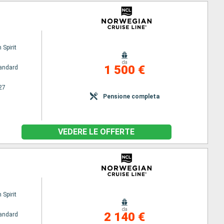
Spirit
da
1 500 €
andard
27
Pensione completa
VEDERE LE OFFERTE
Spirit
da
2 140 €
andard