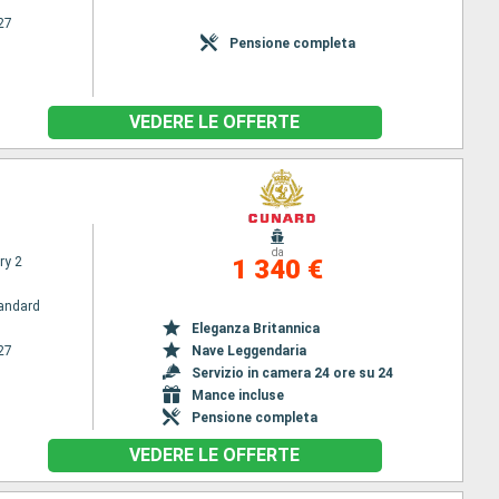
27
Pensione completa
VEDERE LE OFFERTE
da
ry 2
1 340 €
andard
Eleganza Britannica
27
Nave Leggendaria
Servizio in camera 24 ore su 24
Mance incluse
Pensione completa
VEDERE LE OFFERTE