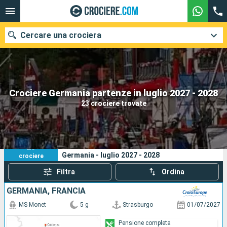
Cercare una crociera
Le nostre destinazioni
Crociere Germania partenze in luglio 2027 - 2028
23 crociere trovate
Mesi di partenza
Porti
Compagnie
23
I tuoi criteri di ricerca:
Germania - luglio 2027 - 2028
crociere
Ricerca
Filtra
Ordina
GERMANIA, FRANCIA
MS Monet
5 g
Strasburgo
01/07/2027
Pensione completa