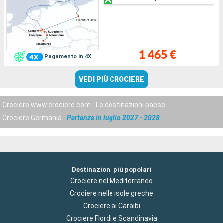
1 465 €
Pagamento in 4X
VEDI PIÙ CROCIERE
Crociere www.crociere.com
Le destinazioni paese
Crociere Germania
Partenze in luglio 2027 - 2028
Destinazioni più popolari
Crociere nel Mediterraneo
Crociere nelle isole greche
Crociere ai Caraibi
Crociere Flordi e Scandinavia