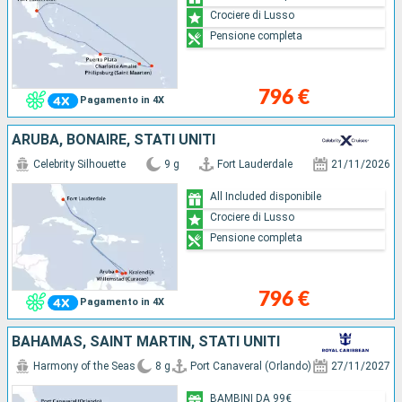
Crociere di Lusso
Pensione completa
796 €
Pagamento in 4X
ARUBA, BONAIRE, STATI UNITI
Celebrity Silhouette
9 g
Fort Lauderdale
21/11/2026
All Included disponibile
Crociere di Lusso
Pensione completa
796 €
Pagamento in 4X
BAHAMAS, SAINT MARTIN, STATI UNITI
Harmony of the Seas
8 g
Port Canaveral (Orlando)
27/11/2027
BAMBINI DA 99€