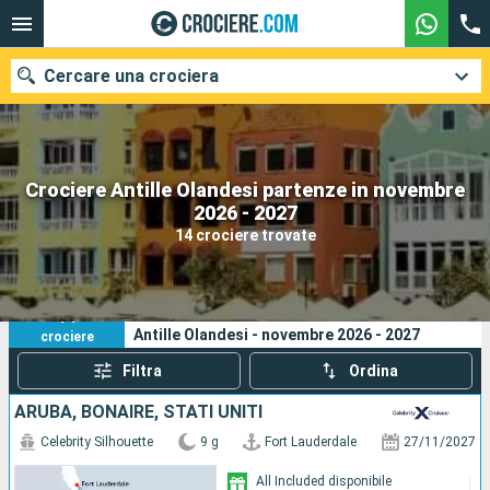
Cercare una crociera
Crociere Antille Olandesi partenze in novembre
Le nostre destinazioni
2026 - 2027
14 crociere trovate
Mesi di partenza
Porti
Compagnie
14
I tuoi criteri di ricerca:
Antille Olandesi - novembre 2026 - 2027
crociere
Ricerca
Filtra
Ordina
ARUBA, BONAIRE, STATI UNITI
Celebrity Silhouette
9 g
Fort Lauderdale
27/11/2027
All Included disponibile