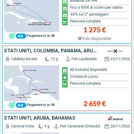
BAMBINI DA 99€
Fino a 900€ di sconto per cabina
-60% sul 2° passeggero
Pensione completa
1 275 €
Pagamento in 4X
Volo disponibile
STATI UNITI, COLOMBIA, PANAMA, ARUBA, BONAIRE
Celebrity Ascent
12 g
Fort Lauderdale
23/11/2026
All Included disponibile
Crociere di Lusso
Pensione completa
2 659 €
Pagamento in 4X
STATI UNITI, ARUBA, BAHAMAS
Carnival Vista
9 g
Port Canaveral (Orlando)
28/11/2026