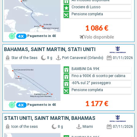
Crociere di Lusso
Pensione completa
1 086 €
Pagamento in 4X
Volo disponibile
BAHAMAS, SAINT MARTIN, STATI UNITI
Star of the Seas
8 g
Port Canaveral (Orlando)
01/11/2026
BAMBINI DA 99€
Fino a 900€ di sconto per cabina
-60% sul 2° passeggero
Pensione completa
1 177 €
Pagamento in 4X
STATI UNITI, SAINT MARTIN, BAHAMAS
Icon of the seas
8 g
Miami
07/11/2026