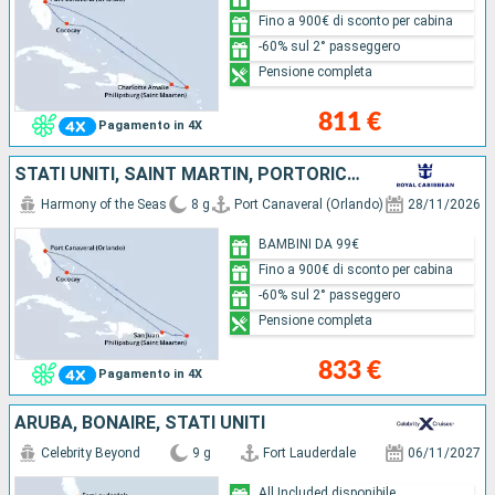
Fino a 900€ di sconto per cabina
-60% sul 2° passeggero
Pensione completa
811 €
Pagamento in 4X
STATI UNITI, SAINT MARTIN, PORTORICO, BAHAMAS
Harmony of the Seas
8 g
Port Canaveral (Orlando)
28/11/2026
BAMBINI DA 99€
Fino a 900€ di sconto per cabina
-60% sul 2° passeggero
Pensione completa
833 €
Pagamento in 4X
ARUBA, BONAIRE, STATI UNITI
Celebrity Beyond
9 g
Fort Lauderdale
06/11/2027
All Included disponibile