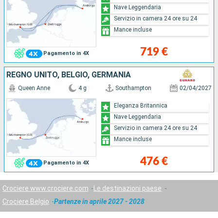
Nave Leggendaria
Servizio in camera 24 ore su 24
Mance incluse
719 €
Pagamento in 4X
REGNO UNITO, BELGIO, GERMANIA
Queen Anne
4 g
Southampton
02/04/2027
Eleganza Britannica
Nave Leggendaria
Servizio in camera 24 ore su 24
Mance incluse
476 €
Pagamento in 4X
Crociere www.crociere.com
Le destinazioni paese
Crociere Belgio
Partenze in aprile 2027 - 2028