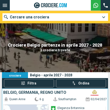
Cercare una crociera
Le nostre destinazioni
Crociere Belgio partenze in aprile 2027 - 2028
2 crociere trovate
Mesi di partenza
Porti
Compagnie
2
I tuoi criteri di ricerca:
Belgio - aprile 2027 - 2028
crociere
Ricerca
Filtra
Ordina
BELGIO, GERMANIA, REGNO UNITO
Queen Anne
6 g
Southampton
02/04/2027
Eleganza Britannica