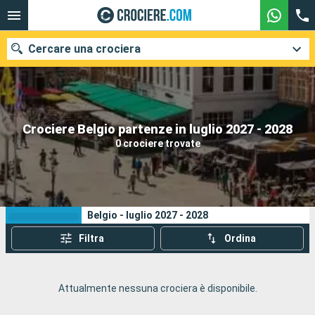
Cercare una crociera
Le nostre destinazioni
Crociere Belgio partenze in luglio 2027 - 2028
0 crociere trovate
Mesi di partenza
Porti
Compagnie
I tuoi criteri di ricerca:
Belgio - luglio 2027 - 2028
Ricerca
Filtra
Ordina
Attualmente nessuna crociera è disponibile.