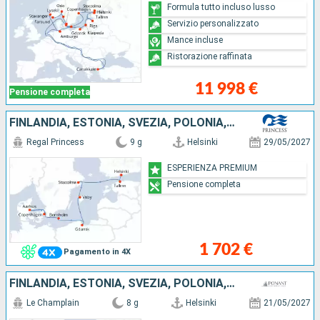
Formula tutto incluso lusso
Servizio personalizzato
Mance incluse
Ristorazione raffinata
11 998 €
Pensione completa
FINLANDIA, ESTONIA, SVEZIA, POLONIA, DANIMARCA
Regal Princess
9 g
Helsinki
29/05/2027
ESPERIENZA PREMIUM
Pensione completa
1 702 €
Pagamento in 4X
FINLANDIA, ESTONIA, SVEZIA, POLONIA, DANIMARCA
Le Champlain
8 g
Helsinki
21/05/2027