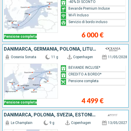
-40% DI SCONTO
Bevande Premium Incluse
Wi-Fi Incluso
Servizio di bordo incluso
6 000 €
Pensione completa
DANIMARCA, GERMANIA, POLONIA, LITUANIA, LETTONIA, SVEZIA, ESTONIA
Oceania Sonata
11 g
Copenhagen
11/05/2028
BEVANDE INCLUSE*
CREDITO A BORDO*
Pensione completa
4 499 €
Pensione completa
DANIMARCA, POLONIA, SVEZIA, ESTONIA, FINLANDIA
Le Champlain
9 g
Copenhagen
13/05/2027