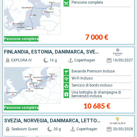
Pensione completa
7 000 €
Pensione completa
FINLANDIA, ESTONIA, DANIMARCA, SVEZIA, NORVEGIA, GERMANIA, REGNO UNITO
EXPLORA IV
16 g
Copenhagen
10/05/2027
Bevande Premium Incluse
Wi-Fi Incluso
Servizio di bordo incluso
Una bottiglia di champagne di
benvenuto inclusa
10 685 €
Pensione completa
SVEZIA, NORVEGIA, DANIMARCA, LETTONIA, LITUANIA, TURCHIA, ESTONIA, GERMANIA, POLONIA, FINLANDIA
Seabourn Quest
20 g
Copenhagen
20/05/2028