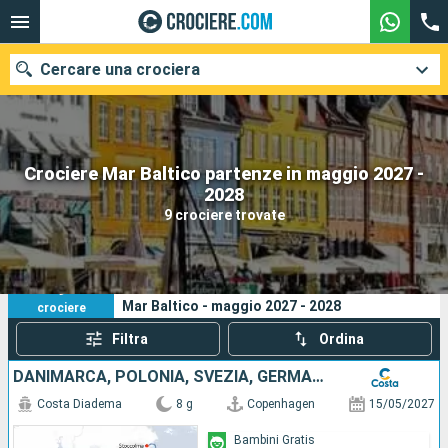
Cercare una crociera
Crociere Mar Baltico partenze in maggio 2027 -
Le nostre destinazioni
2028
9 crociere trovate
Mesi di partenza
Porti
Compagnie
9
I tuoi criteri di ricerca:
Mar Baltico - maggio 2027 - 2028
crociere
Ricerca
Filtra
Ordina
DANIMARCA, POLONIA, SVEZIA, GERMANIA
Costa Diadema
8 g
Copenhagen
15/05/2027
Bambini Gratis