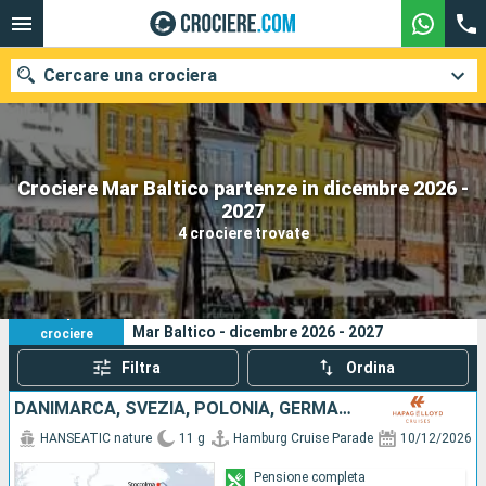
Cercare una crociera
Crociere Mar Baltico partenze in dicembre 2026 -
Le nostre destinazioni
2027
4 crociere trovate
Mesi di partenza
Porti
Compagnie
4
I tuoi criteri di ricerca:
Mar Baltico - dicembre 2026 - 2027
crociere
Ricerca
Filtra
Ordina
DANIMARCA, SVEZIA, POLONIA, GERMANIA
HANSEATIC nature
11 g
Hamburg Cruise Parade
10/12/2026
Pensione completa