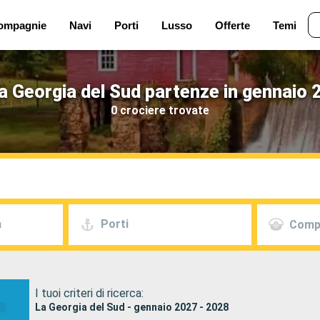
ompagnie
Navi
Porti
Lusso
Offerte
Temi
a Georgia del Sud partenze in gennaio 
0 crociere trovate
a
Porti
Comp
I tuoi criteri di ricerca:
La Georgia del Sud - gennaio 2027 - 2028