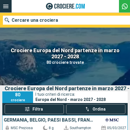
Cercare una crociera
Crociere Europa del Nord partenze in marzo
Le nostre destinazioni
2027 - 2028
80 crociere trovate
Mesi di partenza
Porti
Compagnie
Crociere Europa del Nord partenze in marzo 2027 -
Ricerca
80
I tuoi criteri di ricerca:
Europa del Nord - marzo 2027 - 2028
crociere
Filtra
Ordina
GERMANIA, BELGIO, PAESI BASSI, FRANCIA, REGNO UNITO
MSC Preziosa
8 g
Southampton
05/03/2027