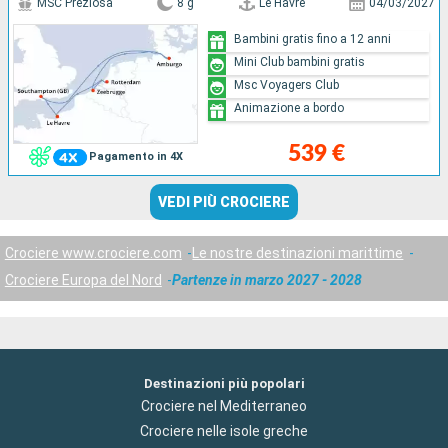
MSC Preziosa
8 g
Le Havre
04/03/2027
Bambini gratis fino a 12 anni
Mini Club bambini gratis
Msc Voyagers Club
Animazione a bordo
539 €
Pagamento in 4X
VEDI PIÙ CROCIERE
Crociere www.crociere.com
Le nostre destinazioni marittime
Crociere Europa del Nord
Partenze in marzo 2027 - 2028
Destinazioni più popolari
Crociere nel Mediterraneo
Crociere nelle isole greche