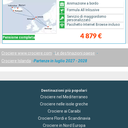
Animazione a bordo
Formula All Inlcusive
Servizio di maggiordomo
personalizzato
Pacchetto Internet Browse incluso
4 879 €
Pensione completa
Crociere www.crociere.com
Le destinazioni paese
Crociere Islanda
Partenze in luglio 2027 - 2028
Destinazioni più popolari
Crociere nel Mediterraneo
Crociere nelle isole greche
Crociere ai Caraibi
Crociere Flordi e Scandinavia
Crociere in Nord Europa