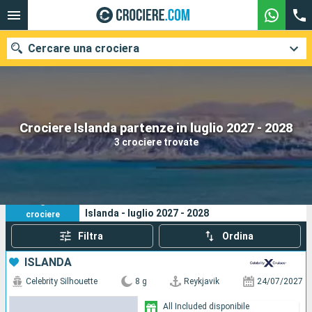
Cercare una crociera
Le nostre destinazioni
Crociere Islanda partenze in luglio 2027 - 2028
3 crociere trovate
Mesi di partenza
Porti
Compagnie
3
I tuoi criteri di ricerca:
Islanda - luglio 2027 - 2028
crociere
Ricerca
Filtra
Ordina
ISLANDA
Celebrity Silhouette
8 g
Reykjavik
24/07/2027
All Included disponibile