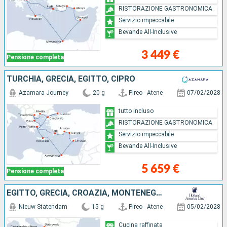
RISTORAZIONE GASTRONOMICA
Servizio impeccabile
Bevande All-Inclusive
3 449 €
Pensione completa
TURCHIA, GRECIA, EGITTO, CIPRO
Azamara Journey
20 g
Pireo - Atene
07/02/2028
tutto incluso
RISTORAZIONE GASTRONOMICA
Servizio impeccabile
Bevande All-Inclusive
5 659 €
Pensione completa
EGITTO, GRECIA, CROAZIA, MONTENEGRO, ITALIA
Nieuw Statendam
15 g
Pireo - Atene
05/02/2028
Cucina raffinata