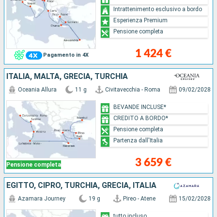
Intrattenimento esclusivo a bordo
Esperienza Premium
Pensione completa
1 424 €
Pagamento in 4X
ITALIA, MALTA, GRECIA, TURCHIA
Oceania Allura
11 g
Civitavecchia - Roma
09/02/2028
BEVANDE INCLUSE*
CREDITO A BORDO*
Pensione completa
Partenza dall'Italia
3 659 €
Pensione completa
EGITTO, CIPRO, TURCHIA, GRECIA, ITALIA
Azamara Journey
19 g
Pireo - Atene
15/02/2028
tutto incluso