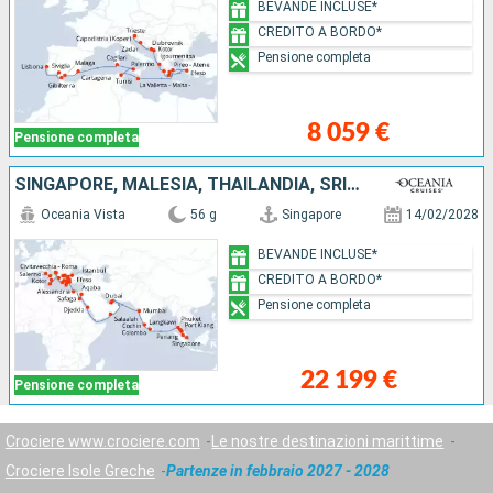
BEVANDE INCLUSE*
CREDITO A BORDO*
Pensione completa
8 059 €
Pensione completa
SINGAPORE, MALESIA, THAILANDIA, SRI LANKA, INDIA, EMIRATI ARABI UNITI, OMAN, ARABIA SAUDITA, GIORDANIA, EGITTO, TURCHIA, GRECIA, MONTENEGRO, CROAZIA, MALTA, ITALIA
Oceania Vista
56 g
Singapore
14/02/2028
BEVANDE INCLUSE*
CREDITO A BORDO*
Pensione completa
22 199 €
Pensione completa
Crociere www.crociere.com
Le nostre destinazioni marittime
Crociere Isole Greche
Partenze in febbraio 2027 - 2028