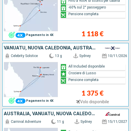
Fino a 900€ di sconto per cabina
-60% sul 2° passeggero
Pensione completa
1 118 €
Pagamento in 4X
VANUATU, NUOVA CALEDONIA, AUSTRALIA
Celebrity Solstice
13 g
Sydney
10/11/2026
All Included disponibile
Crociere di Lusso
Pensione completa
1 375 €
Pagamento in 4X
Volo disponibile
AUSTRALIA, VANUATU, NUOVA CALEDONIA
Carnival Adventure
11 g
Sydney
15/11/2027