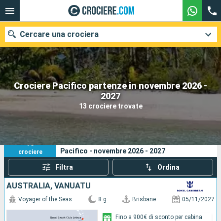
Cercare una crociera
Crociere Pacifico partenze in novembre 2026 -
Le nostre destinazioni
2027
13 crociere trovate
Mesi di partenza
Porti
Compagnie
13
I tuoi criteri di ricerca:
Pacifico - novembre 2026 - 2027
crociere
Ricerca
Filtra
Ordina
AUSTRALIA, VANUATU
Voyager of the Seas
8 g
Brisbane
05/11/2027
Fino a 900€ di sconto per cabina