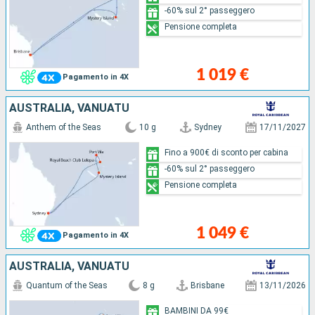
-60% sul 2° passeggero
Pensione completa
1 019 €
Pagamento in 4X
AUSTRALIA, VANUATU
Anthem of the Seas
10 g
Sydney
17/11/2027
Fino a 900€ di sconto per cabina
-60% sul 2° passeggero
Pensione completa
1 049 €
Pagamento in 4X
AUSTRALIA, VANUATU
Quantum of the Seas
8 g
Brisbane
13/11/2026
BAMBINI DA 99€