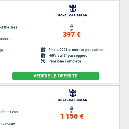
f the Seas
da
397 €
andard
Fino a 900€ di sconto per cabina
28
-60% sul 2° passeggero
Pensione completa
VEDERE LE OFFERTE
 of the Seas
da
1 156 €
n balcone