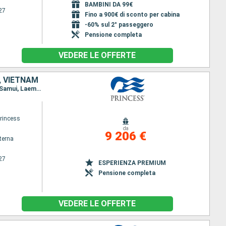
BAMBINI DA 99€
27
Fino a 900€ di sconto per cabina
-60% sul 2° passeggero
Pensione completa
VEDERE LE OFFERTE
, VIETNAM
Itinerario : Tokyo, Kagoshima, Okinawa, Kaoshiung, Hong Kong, Chan May, Phu My, Singapore, Ko Samui, Laem Chabang, Sihanoukville, Phu My, Langkawi, Phuket, Penang, Kuala Lumpur, Singapore, Cami Ranh, Baia di Halong, Hong Kong, Taipei, Ishigaki, Nagasaki, Tokyo
princess
da
9 206 €
terna
27
ESPERIENZA PREMIUM
Pensione completa
VEDERE LE OFFERTE