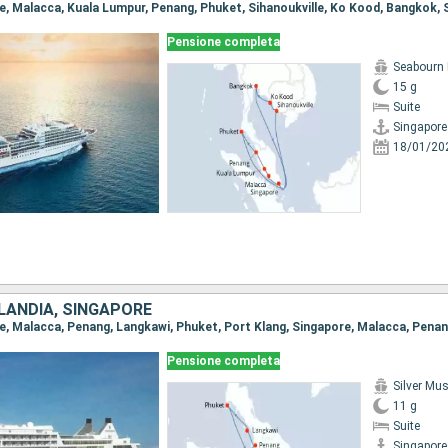
ore, Malacca, Kuala Lumpur, Penang, Phuket, Sihanoukville, Ko Kood, Bangkok,
Pensione completa
Seabourn 
15 g
Suite
Singapore
18/01/20
LANDIA, SINGAPORE
Pensione completa
Silver Mu
11 g
Suite
Singapore