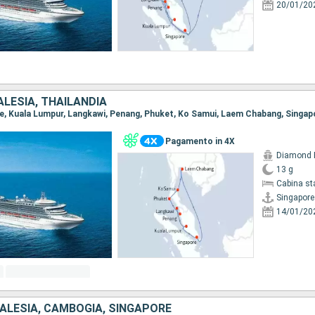
20/01/20
LESIA, THAILANDIA
ore, Kuala Lumpur, Langkawi, Penang, Phuket, Ko Samui, Laem Chabang, Singap
Pagamento in 4X
Diamond 
13 g
Cabina st
Singapore
14/01/20
MALESIA, CAMBOGIA, SINGAPORE