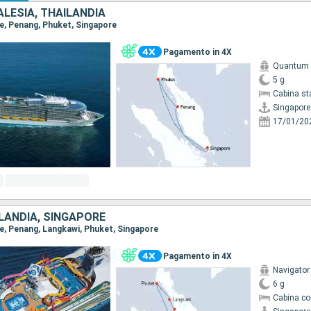
LESIA, THAILANDIA
re, Penang, Phuket, Singapore
Pagamento in 4X
Quantum o
5 g
Cabina st
Singapore
17/01/20
LANDIA, SINGAPORE
re, Penang, Langkawi, Phuket, Singapore
Pagamento in 4X
Navigator
6 g
Cabina co