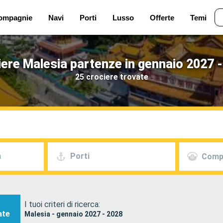
ompagnie
Navi
Porti
Lusso
Offerte
Temi
ere Malesia partenze in gennaio 2027 
25 crociere trovate
a
Porti
Comp
I tuoi criteri di ricerca:
ate
Malesia - gennaio 2027 - 2028