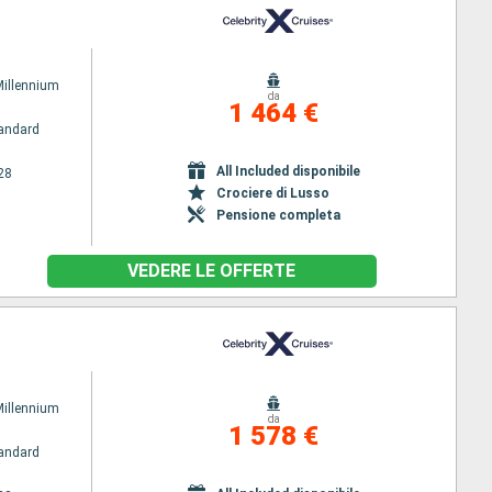
Millennium
da
1 464 €
andard
All Included disponibile
28
Crociere di Lusso
Pensione completa
VEDERE LE OFFERTE
Millennium
da
1 578 €
andard