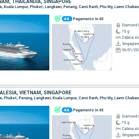
NAM, THAILANDIA, SINGAPORE
ore, Kuala Lumpur, Phuket, Langkawi, Penang, Cami Ranh, Phu My, Laem Chaban
Pagamento in 4X
Diamond 
15 g
Cabina st
Singapore
06/01/20
ALESIA, VIETNAM, SINGAPORE
ore, Phuket, Penang, Langkawi, Kuala Lumpur, Cami Ranh, Phu My, Laem Chaban
Pagamento in 4X
Diamond 
15 g
Cabina st
Singapore