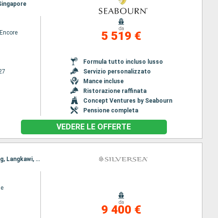
 Singapore
da
Encore
5 519 €
Formula tutto incluso lusso
27
Servizio personalizzato
Mance incluse
Ristorazione raffinata
Concept Ventures by Seabourn
Pensione completa
VEDERE LE OFFERTE
Itinerario : Singapore, Malacca, Penang, Langkawi, Phuket, Port Klang, Singapore, Malacca, Penang, Langkawi, Phuket, Port Klang, Singapore
se
da
9 400 €