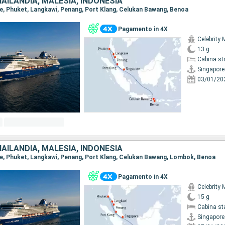
AILANDIA, MALESIA, INDONESIA
ore, Phuket, Langkawi, Penang, Port Klang, Celukan Bawang, Benoa
Pagamento in 4X
Celebrity 
13 g
Cabina st
Singapore
03/01/20
AILANDIA, MALESIA, INDONESIA
ore, Phuket, Langkawi, Penang, Port Klang, Celukan Bawang, Lombok, Benoa
Pagamento in 4X
Celebrity 
15 g
Cabina st
Singapore