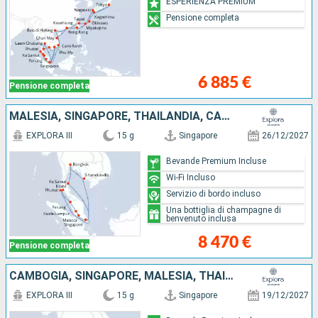
ESPERIENZA PREMIUM
Pensione completa
6 885 €
Pensione completa
MALESIA, SINGAPORE, THAILANDIA, CAMBOGIA
EXPLORA III
15 g
Singapore
26/12/2027
Bevande Premium Incluse
Wi-Fi Incluso
Servizio di bordo incluso
Una bottiglia di champagne di
benvenuto inclusa
8 470 €
Pensione completa
CAMBOGIA, SINGAPORE, MALESIA, THAILANDIA
EXPLORA III
15 g
Singapore
19/12/2027