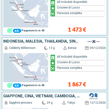
All Included disponibile
Crociere di Lusso
Pensione completa
1 473 €
Pagamento in 4X
INDONESIA, MALESIA, THAILANDIA, SINGAPORE
Celebrity Millennium
13 g
Benoa
09/12/2026
All Included disponibile
Crociere di Lusso
Pensione completa
1 867 €
Pagamento in 4X
GIAPPONE, CINA, VIETNAM, CAMBOGIA, THAILANDIA, MALESIA, SINGAPORE
Sapphire princess
29 g
Tokyo
12/12/2026