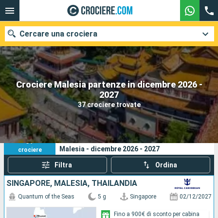
Cercare una crociera
Crociere Malesia partenze in dicembre 2026 -
Le nostre destinazioni
2027
37 crociere trovate
Mesi di partenza
Porti
Compagnie
37
I tuoi criteri di ricerca:
Malesia - dicembre 2026 - 2027
crociere
Ricerca
Filtra
Ordina
SINGAPORE, MALESIA, THAILANDIA
Quantum of the Seas
5 g
Singapore
02/12/2027
Fino a 900€ di sconto per cabina