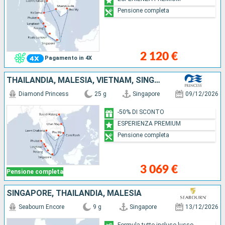
Pensione completa
2 120 €
Pagamento in 4X
THAILANDIA, MALESIA, VIETNAM, SINGAPORE
Diamond Princess
25 g
Singapore
09/12/2026
-50% DI SCONTO
ESPERIENZA PREMIUM
Pensione completa
3 069 €
Pensione completa
SINGAPORE, THAILANDIA, MALESIA
Seabourn Encore
9 g
Singapore
13/12/2026
Formula tutto incluso lusso