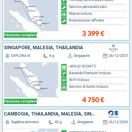
Servizio personalizzato
Mance incluse
Ristorazione raffinata
3 399 €
Pensione completa
SINGAPORE, MALESIA, THAILANDIA
EXPLORA III
8 g
Singapore
26/12/2027
-40% DI SCONTO
Bevande Premium Incluse
Wi-Fi Incluso
Servizio di bordo incluso
4 750 €
Pensione completa
CAMBOGIA, THAILANDIA, MALESIA, SINGAPORE, VIETNAM, TAIWAN, GIAPPONE, CINA
Sapphire princess
43 g
Singapore
26/12/2026