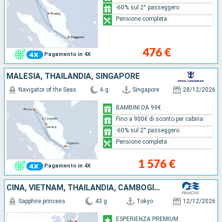
-60% sul 2° passeggero
Pensione completa
476 €
Pagamento in 4X
MALESIA, THAILANDIA, SINGAPORE
Navigator of the Seas
6 g
Singapore
28/12/2026
BAMBINI DA 99€
Fino a 900€ di sconto per cabina
-60% sul 2° passeggero
Pensione completa
1 576 €
Pagamento in 4X
CINA, VIETNAM, THAILANDIA, CAMBOGIA, MALESIA, SINGAPORE, TAIWAN, GIAPPONE
Sapphire princess
43 g
Tokyo
12/12/2026
ESPERIENZA PREMIUM