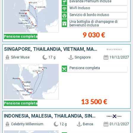
Bevande Premium Incluse
Wi-Fi Incluso
Servizio di bordo incluso
Una bottiglia di champagne di
benvenuto inclusa
9 030 €
Pensione completa
SINGAPORE, THAILANDIA, VIETNAM, MALESIA
Silver Muse
17 g
Singapore
19/12/2027
Pensione completa
13 500 €
Pensione completa
INDONESIA, MALESIA, THAILANDIA, SINGAPORE
Celebrity Millennium
12 g
Benoa
01/12/2027