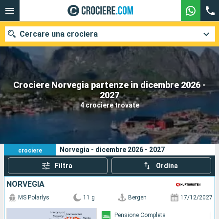
Cercare una crociera
Crociere Norvegia partenze in dicembre 2026 -
Le nostre destinazioni
2027
4 crociere trovate
Mesi di partenza
Porti
Compagnie
4
I tuoi criteri di ricerca:
Norvegia - dicembre 2026 - 2027
crociere
Ricerca
Filtra
Ordina
NORVEGIA
MS Polarlys
11 g
Bergen
17/12/2027
Pensione Completa