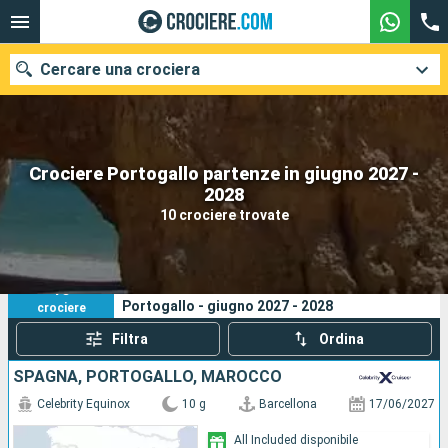
Cercare una crociera
Crociere Portogallo partenze in giugno 2027 -
Le nostre destinazioni
2028
10 crociere trovate
Mesi di partenza
Porti
Compagnie
10
I tuoi criteri di ricerca:
Portogallo - giugno 2027 - 2028
crociere
Ricerca
Filtra
Ordina
SPAGNA, PORTOGALLO, MAROCCO
Celebrity Equinox
10 g
Barcellona
17/06/2027
All Included disponibile