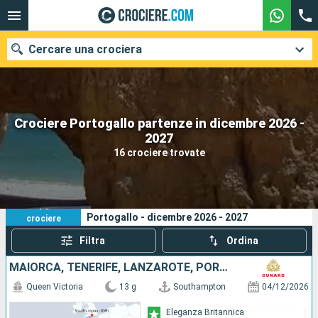
Cercare una crociera
Crociere Portogallo partenze in dicembre 2026 -
Le nostre destinazioni
2027
16 crociere trovate
Mesi di partenza
Porti
Compagnie
16
I tuoi criteri di ricerca:
Portogallo - dicembre 2026 - 2027
crociere
Ricerca
Filtra
Ordina
MAIORCA, TENERIFE, LANZAROTE, PORTOGALLO, REGNO UNITO
Queen Victoria
13 g
Southampton
04/12/2026
Eleganza Britannica