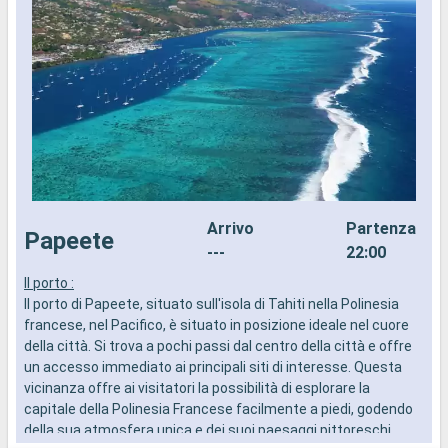
Arrivo
Partenza
Papeete
---
22:00
Il porto :
M
Il porto di Papeete, situato sull'isola di Tahiti nella Polinesia
F
francese, nel Pacifico, è situato in posizione ideale nel cuore
a
della città. Si trova a pochi passi dal centro della città e offre
b
un accesso immediato ai principali siti di interesse. Questa
i
vicinanza offre ai visitatori la possibilità di esplorare la
c
capitale della Polinesia Francese facilmente a piedi, godendo
b
della sua atmosfera unica e dei suoi paesaggi pittoreschi.
p