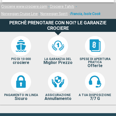
Crociere www.crociere.com
Crociere Tahiti
Norwegian Cruise Line
Norwegian Spirit
Francia, Isole Cook
PERCHÈ PRENOTARE CON NOI? LE GARANZIE
CROCIERE
PIÙ DI 10 000
LA GARANZIA DEL
SPESE DI APERTURA
crociere
Miglior Prezzo
PRATICA
Offerte
PAGAMENTO IN LINEA
ASSICURAZIONE
A TUA DISPOSIZIONE
Sicuro
Annullamento
7/7 G