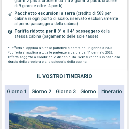
giorni: 2 pasti; crociere da 7 a 8 giorni: 3 pasti; crociere
di 9 giorni e oltre: 4 pasti)
Pacchetto escursioni a terra
(credito di 50$ per
cabina in ogni porto di scalo, riservato esclusivamente
al primo passeggero della cabina)
Tariffa ridotta per il 3° e il 4° passeggero
della
stessa cabina (pagamento delle sole tasse)
*L'offerta si applica a tutte le partenze a partire dal 1° gennaio 2025.
*L'offerta si applica a tutte le partenze a partire dal 1° gennaio 2025.
Offerta soggetta a condizioni e disponibilità. Servizi variabili in base alla
durata della crociera e alla categoria della cabina.
IL VOSTRO ITINERARIO
Giorno 1
Giorno 2
Giorno 3
Giorno 4
Itinerario
Giorno 5