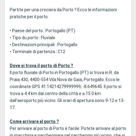
Partite per una crociera da Porto ? Ecco le informazioni
pratiche per il porto.
• Paese del porto : Portogallo (PT)
• Tipo du porto : Fluviale
• Destinazioni principali : Portogallo
• Terminale di partenza : C12
Dove si trova il porto di Porto ?
Il porto fluviale di Porto in Portogallo (PT) si trova in R. da
Praia 430, 4400-554 Vila Nova de Gaia, Portogallo. Ecco le
coordinate GPS 41.14214279999999, -8.649645. Il porto si
trova a 4.4 km dal centro della città e a 15.0 km
dall'aeroporto più vicino. Gli orari di apertura sono 9-12 e 13-
17.
Come arrivare al porto ?
Per arrivare al porto di Porto è facile. Potete arrivare al porto
in macchina e parcheggiare nel parcheggio più vicino, che si