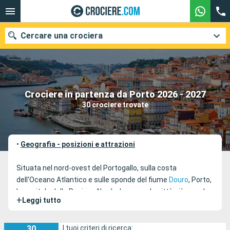
Cercare una crociera
Le nostre destinazioni
Crociere in partenza da Porto 2026 - 2027
30 crociere trovate
Mesi di partenza
Porti
Compagnie
•
Geografia - posizioni e attrazioni
Ricerca
Situata nel nord-ovest del Portogallo, sulla costa
dell'Oceano Atlantico e sulle sponde del fiume
Douro
, Porto,
la capitale della Regione Nord e la seconda città più grande
+
Leggi tutto
del paese, è una delle destinazioni più famose dell'Europa
occidentale. Nel 2012 la città riceve il riconoscimento
"Migliore destinazione turistica europea" durante i World
30
I tuoi criteri di ricerca: