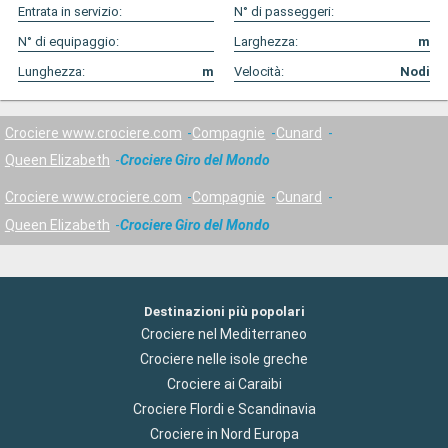
Entrata in servizio:
N° di passeggeri:
N° di equipaggio:
Larghezza:
m
Lunghezza:
m
Velocità:
Nodi
Crociere www.crociere.com
Compagnie
Cunard
Queen Elizabeth
Crociere Giro del Mondo
Crociere www.crociere.com
Compagnie
Cunard
Queen Elizabeth
Crociere Giro del Mondo
Destinazioni più popolari
Crociere nel Mediterraneo
Crociere nelle isole greche
Crociere ai Caraibi
Crociere Flordi e Scandinavia
Crociere in Nord Europa