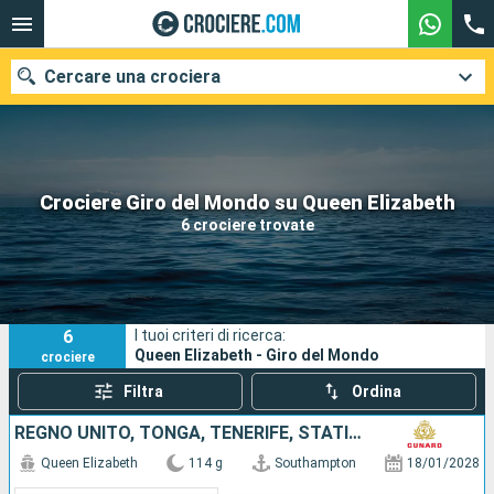
Cercare una crociera
Le nostre destinazioni
Crociere Giro del Mondo su Queen Elizabeth
6 crociere trovate
Mesi di partenza
Porti
Compagnie
6
I tuoi criteri di ricerca:
Ricerca
Queen Elizabeth - Giro del Mondo
crociere
Filtra
Ordina
REGNO UNITO, TONGA, TENERIFE, STATI UNITI, SAINT-VINCENT E LE GRENADINE, AFRICA DEL SUD, MAURITIUS, MALESIA, SINGAPORE, CINA, GIAPPONE, LA PAPUA NUOVA GUINEA, AUSTRALIA, FRANCIA, MESSICO, COSTA RICA,
Queen Elizabeth
114 g
Southampton
18/01/2028