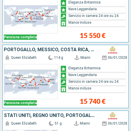
Eleganza Britannica
Nave Leggendaria
Servizio in camera 24 ore su 24
Mance incluse
15 550 €
Pensione completa
PORTOGALLO, MESSICO, COSTA RICA, REGNO UNITO, PANAMA, TENERIFE, STATI UNITI, SAINT-VINCENT E LE GRENADINE, AFRICA DEL SUD, MAURITIUS, MALESIA, SINGAPORE, CINA, GIAPPONE, LA PAPUA NUOVA GUINEA, AUSTRAL
Queen Elizabeth
114 g
Miami
06/01/2028
Eleganza Britannica
Nave Leggendaria
Servizio in camera 24 ore su 24
Mance incluse
15 740 €
Pensione completa
STATI UNITI, REGNO UNITO, PORTOGALLO, TENERIFE, SAINT-VINCENT E LE GRENADINE, AFRICA DEL SUD, MAURITIUS, MALESIA, SINGAPORE
Queen Elizabeth
51 g
Miami
06/01/2028