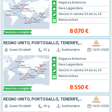
Eleganza Britannica
Nave Leggendaria
Servizio in camera 24 ore su 24
Mance incluse
8 070 €
Pensione completa
REGNO UNITO, PORTOGALLO, TENERIFE, SAINT-VINCENT E LE GRENADINE, AFRICA DEL SUD, MAURITIUS, MALESIA, SINGAPORE, CINA, GIAPPONE
Queen Elizabeth
52 g
Southampton
18/01/2028
Eleganza Britannica
Nave Leggendaria
Servizio in camera 24 ore su 24
Mance incluse
8 550 €
Pensione completa
REGNO UNITO, PORTOGALLO, TENERIFE, SAINT-VINCENT E LE GRENADINE, AFRICA DEL SUD, MAURITIUS, MALESIA, SINGAPORE, CINA, GIAPPONE, LA PAPUA NUOVA GUINEA, AUSTRALIA
Queen Elizabeth
68 g
Southampton
18/01/2028