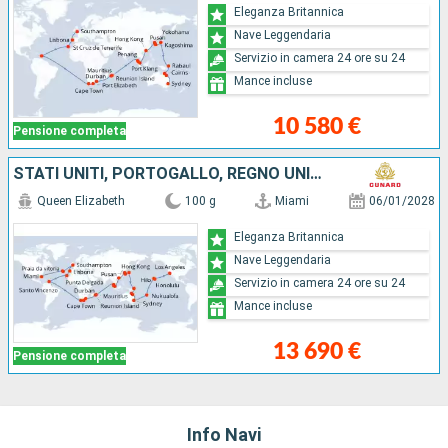
Eleganza Britannica
Nave Leggendaria
Servizio in camera 24 ore su 24
Mance incluse
10 580 €
Pensione completa
STATI UNITI, PORTOGALLO, REGNO UNITO, TENERIFE, SAINT-VINCENT E LE GRENADINE, AFRICA DEL SUD, MAURITIUS, MALESIA, SINGAPORE, CINA, GIAPPONE, LA PAPUA NUOVA GUINEA, AUSTRALIA, TONGA, FRANCIA
Queen Elizabeth
100 g
Miami
06/01/2028
Eleganza Britannica
Nave Leggendaria
Servizio in camera 24 ore su 24
Mance incluse
13 690 €
Pensione completa
Info Navi