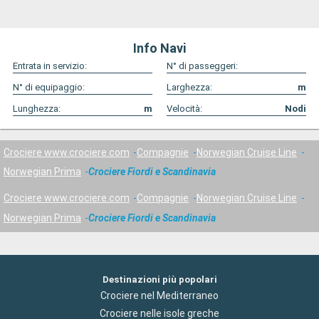
Info Navi
Entrata in servizio:
N° di passeggeri:
N° di equipaggio:
Larghezza:
m
Lunghezza:
m
Velocità:
Nodi
Crociere www.crociere.com
Compagnie
Norwegian Cruise Line
Norwegian Prima
Crociere Fiordi e Scandinavia
Crociere www.crociere.com
Compagnie
Norwegian Cruise Line
Norwegian Prima
Crociere Fiordi e Scandinavia
Destinazioni più popolari
Crociere nel Mediterraneo
Crociere nelle isole greche