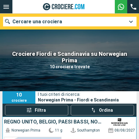
Cercare una crociera
Crociere Fiordi e Scandinavia su Norwegian
Le nostre destinazioni
Prima
10 crociere trovate
Mesi di partenza
Porti
Compagnie
10
I tuoi criteri di ricerca:
Ricerca
Norwegian Prima - Fiordi e Scandinavia
crociere
Filtra
Ordina
REGNO UNITO, BELGIO, PAESI BASSI, NORVEGIA, ISLANDA
Norwegian Prima
11 g
Southampton
08/08/2027