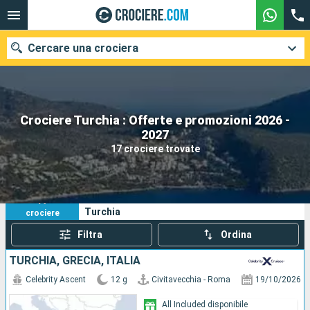
Cercare una crociera
Crociere Turchia : Offerte e promozioni 2026 -
Le nostre destinazioni
2027
17 crociere trovate
Mesi di partenza
Porti
Compagnie
17
I tuoi criteri di ricerca:
Turchia
crociere
Ricerca
Filtra
Ordina
TURCHIA, GRECIA, ITALIA
Celebrity Ascent
12 g
Civitavecchia - Roma
19/10/2026
All Included disponibile