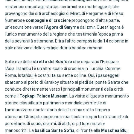
misteriosi sarcofagi, statue, ceramiche e molte oggetti che
provengono dai siti archeologici di Milet, di Pergame e di Efeso.
Numerose
compagnie di crociere
propongono d'altra parte,
un'escursione verso l'
Agora di Smyrne
da Izmir. Quest'agora è
l'unico monumento della regione che testimonia 'epoca prima
della sovranità ottomana. È tra l'altro composta da 14 colonne in
stile corinzio e delle vestigia di una basilica romana.
Sulle rive dello
stretto del Bosforo
che separano l'Europa e
l'Asia, Istanbu l è un'altro scalo di crociera in Turchia. Comme
Roma, Istanbul è costruita su sette colline. Qui, i passeggeri
sbarcano al porto di Karakoy situato ai piedi del ponte Galata che
conduce direttamente verso i principali monumenti della città
come il
Topkapi Palace Museum
. La visita di questo monumento
storico classificato patrimonio mondiale permette di
familiarizzarsi con la storia della Turchia sotto l'Impero
otomano. Gli ospiti scoprono in particolare importanti raccolte di
porcellane, di scudi, di armi, di abiti, di pitture murali e
manoscritti. La
basilica Santa Sofia
, di fronte alla
Moschea Blu
,