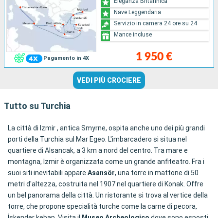
Eleganza Britannica
Nave Leggendaria
Servizio in camera 24 ore su 24
Mance incluse
1 950 €
Pagamento in 4X
VEDI PIÙ CROCIERE
Tutto su Turchia
La città di Izmir , antica Smyrne, ospita anche uno dei più grandi
porti della Turchia sul Mar Egeo. L'imbarcadero si situa nel
quartiere di Alsancak, a 3 km a nord del centro. Tra mare e
montagna, Izmir è organizzata come un grande anfiteatro. Fra i
suoi siti inevitabili appare
Asansör
, una torre in mattone di 50
metri d'altezza, costruita nel 1907 nel quartiere di Konak. Offre
un bel panorama della città. Un ristorante si trova al vertice della
torre, che propone specialità turche come la carne di pecora,
İskender kebap. Visita il
Museo Archeologico
dove sono esposti