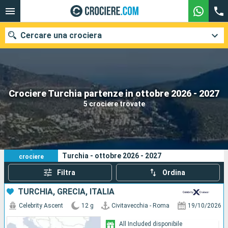
Cercare una crociera
Le nostre destinazioni
Crociere Turchia partenze in ottobre 2026 - 2027
5 crociere trovate
Mesi di partenza
Porti
Compagnie
5
I tuoi criteri di ricerca:
Turchia - ottobre 2026 - 2027
crociere
Ricerca
Filtra
Ordina
TURCHIA, GRECIA, ITALIA
Celebrity Ascent
12 g
Civitavecchia - Roma
19/10/2026
All Included disponibile