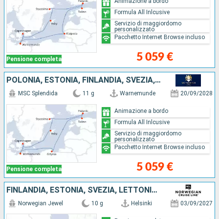
Animazione a bordo
Formula All Inlcusive
Servizio di maggiordomo
personalizzato
Pacchetto Internet Browse incluso
5 059 €
Pensione completa
POLONIA, ESTONIA, FINLANDIA, SVEZIA, DANIMARCA, GERMANIA
MSC Splendida
11 g
Warnemunde
20/09/2028
Animazione a bordo
Formula All Inlcusive
Servizio di maggiordomo
personalizzato
Pacchetto Internet Browse incluso
5 059 €
Pensione completa
FINLANDIA, ESTONIA, SVEZIA, LETTONIA, POLONIA, GERMANIA, DANIMARCA
Norwegian Jewel
10 g
Helsinki
03/09/2027