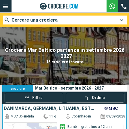
Cercare una crociera
Crociere Mar Baltico partenze in settembre 2026
Le nostre destinazioni
- 2027
15 crociere trovate
Mesi di partenza
Porti
Compagnie
15
I tuoi criteri di ricerca:
Mar Baltico - settembre 2026 - 2027
crociere
Ricerca
Filtra
Ordina
DANIMARCA, GERMANIA, LITUANIA, ESTONIA, FINLANDIA, SVEZIA
MSC Splendida
11 g
Copenhagen
09/09/2028
Bambini gratis fino a 12 anni