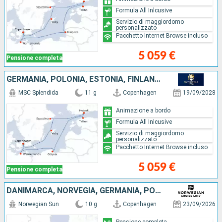
Formula All Inlcusive
Servizio di maggiordomo
personalizzato
Pacchetto Internet Browse incluso
5 059 €
Pensione completa
GERMANIA, POLONIA, ESTONIA, FINLANDIA, SVEZIA, DANIMARCA
MSC Splendida
11 g
Copenhagen
19/09/2028
Animazione a bordo
Formula All Inlcusive
Servizio di maggiordomo
personalizzato
Pacchetto Internet Browse incluso
5 059 €
Pensione completa
DANIMARCA, NORVEGIA, GERMANIA, POLONIA, LITUANIA, LETTONIA, SVEZIA, ESTONIA, FINLANDIA
Norwegian Sun
10 g
Copenhagen
23/09/2026
Pensione completa