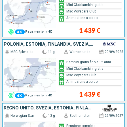
Mini Club bambini gratis
Msc Voyagers Club
Animazione a bordo
1 439 €
Pagamento in 4X
POLONIA, ESTONIA, FINLANDIA, SVEZIA, DANIMARCA, GERMANIA
MSC Splendida
11 g
Warnemunde
20/09/2028
Bambini gratis fino a 12 anni
Mini Club bambini gratis
Msc Voyagers Club
Animazione a bordo
1 439 €
Pagamento in 4X
REGNO UNITO, SVEZIA, ESTONIA, FINLANDIA, DANIMARCA, PAESI BASSI
Norwegian Star
13 g
Southampton
26/09/2027
Pensione completa