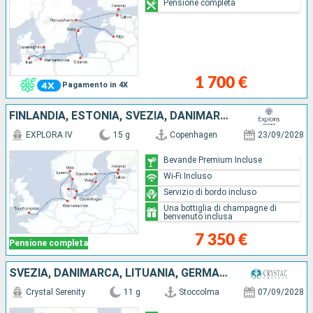
Pensione completa
1 700 €
Pagamento in 4X
FINLANDIA, ESTONIA, SVEZIA, DANIMARCA, NORVEGIA, GERMANIA, REGNO UNITO
EXPLORA IV
15 g
Copenhagen
23/09/2028
Bevande Premium Incluse
Wi-Fi Incluso
Servizio di bordo incluso
Una bottiglia di champagne di
benvenuto inclusa
7 350 €
Pensione completa
SVEZIA, DANIMARCA, LITUANIA, GERMANIA, PAESI BASSI, NORVEGIA
Crystal Serenity
11 g
Stoccolma
07/09/2028