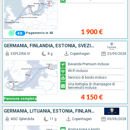
1 900 €
Pagamento in 4X
GERMANIA, FINLANDIA, ESTONIA, SVEZIA, DANIMARCA
EXPLORA IV
8 g
Copenhagen
23/09/2028
Bevande Premium Incluse
Wi-Fi Incluso
Servizio di bordo incluso
Una bottiglia di champagne di
benvenuto inclusa
4 150 €
Pensione completa
GERMANIA, LITUANIA, ESTONIA, FINLANDIA, SVEZIA, DANIMARCA
MSC Splendida
11 g
Copenhagen
09/09/2028
Animazione a bordo