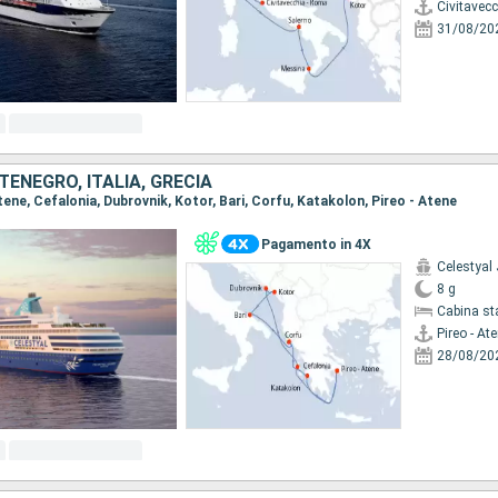
Civitavec
31/08/20
ENEGRO, ITALIA, GRECIA
 Atene, Cefalonia, Dubrovnik, Kotor, Bari, Corfu, Katakolon, Pireo - Atene
Pagamento in 4X
Celestyal
8 g
Cabina st
Pireo - At
28/08/20