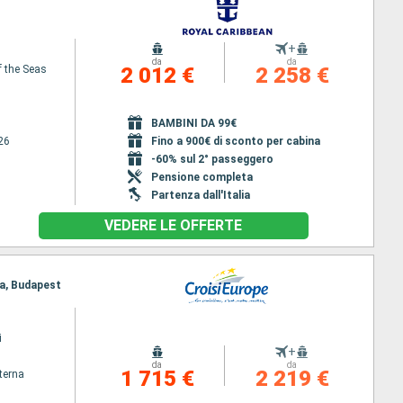
+
da
da
f the Seas
2 012 €
2 258 €
BAMBINI DA 99€
26
Fino a 900€ di sconto per cabina
-60% sul 2° passeggero
Pensione completa
Partenza dall'Italia
VEDERE LE OFFERTE
sa, Budapest
i
+
da
da
1 715 €
2 219 €
terna