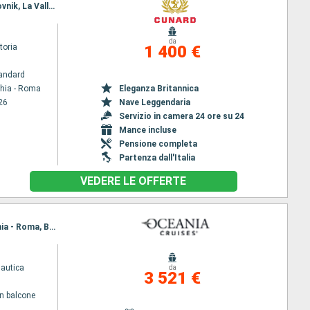
Itinerario : Civitavecchia - Roma, Messina, Cefalonia, Corfu, Kotor, Spalato, Trieste, Zadar, Dubrovnik, La Valletta - Malta -, Palma di Maiorca, Barcellona
da
toria
1 400 €
andard
chia - Roma
Eleganza Britannica
26
Nave Leggendaria
Servizio in camera 24 ore su 24
Mance incluse
Pensione completa
Partenza dall'Italia
VEDERE LE OFFERTE
Itinerario : Venezia, Pola, Dubrovnik, Kotor, Igoumenitsa, Gallipoli, Messina, Sorrento, Civitavecchia - Roma, Barcellona
autica
da
3 521 €
n balcone