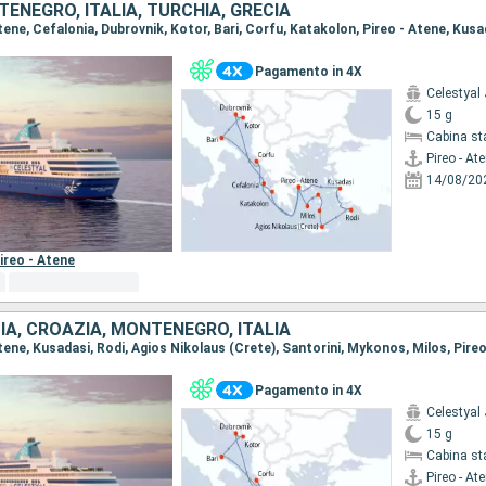
ENEGRO, ITALIA, TURCHIA, GRECIA
Pagamento in 4X
Celestyal
15 g
Cabina st
Pireo - At
14/08/20
ireo - Atene
IA, CROAZIA, MONTENEGRO, ITALIA
Pagamento in 4X
Celestyal
15 g
Cabina st
Pireo - At