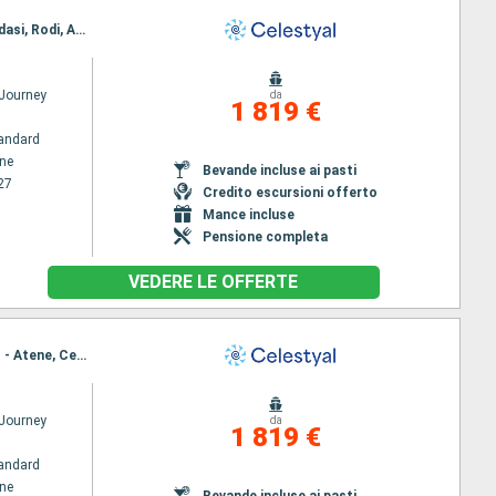
Itinerario : Pireo - Atene, Cefalonia, Dubrovnik, Kotor, Bari, Corfu, Katakolon, Pireo - Atene, Kusadasi, Rodi, Agios Nikolaus (Crete), Santorini, Mykonos, Milos, Pireo - Atene
 Journey
da
1 819 €
andard
ene
Bevande incluse ai pasti
27
Credito escursioni offerto
Mance incluse
Pensione completa
VEDERE LE OFFERTE
Itinerario : Pireo - Atene, Kusadasi, Rodi, Agios Nikolaus (Crete), Santorini, Mykonos, Milos, Pireo - Atene, Cefalonia, Dubrovnik, Kotor, Bari, Corfu, Katakolon, Pireo - Atene
 Journey
da
1 819 €
andard
ene
Bevande incluse ai pasti