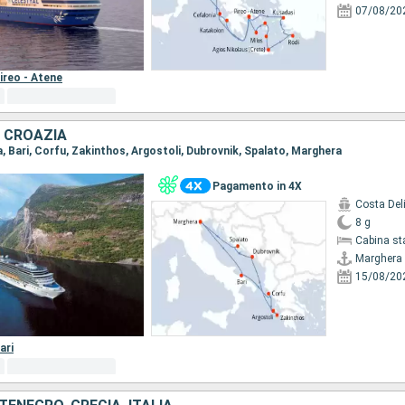
07/08/20
ireo - Atene
, CROAZIA
a, Bari, Corfu, Zakinthos, Argostoli, Dubrovnik, Spalato, Marghera
Pagamento in 4X
Costa Del
8 g
Cabina st
Marghera
15/08/20
ari