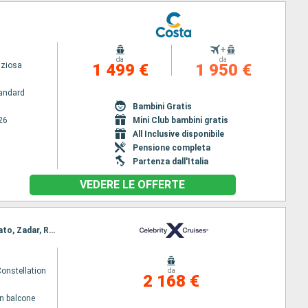
+
da
da
iziosa
1 499 €
1 950 €
andard
Bambini Gratis
26
Mini Club bambini gratis
All Inclusive disponibile
Pensione completa
Partenza dall'Italia
VEDERE LE OFFERTE
Itinerario : Civitavecchia - Roma, Firenze/Pisa (Livorno), Salerno, Messina, Kotor, Dubrovnik, Spalato, Zadar, Ravenna
Constellation
da
2 168 €
n balcone