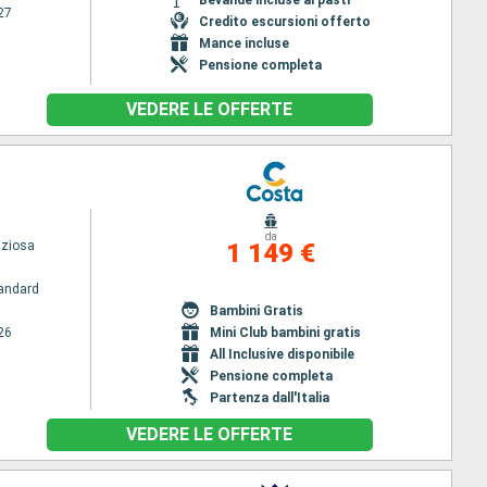
27
Credito escursioni offerto
Mance incluse
Pensione completa
VEDERE LE OFFERTE
da
iziosa
1 149 €
andard
Bambini Gratis
26
Mini Club bambini gratis
All Inclusive disponibile
Pensione completa
Partenza dall'Italia
VEDERE LE OFFERTE