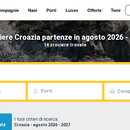
ompagnie
Navi
Porti
Lusso
Offerte
Temi
iere Croazia partenze in agosto 2026 -
14 crociere trovate
a
Porti
Comp
I tuoi criteri di ricerca:
ate
Croazia - agosto 2026 - 2027