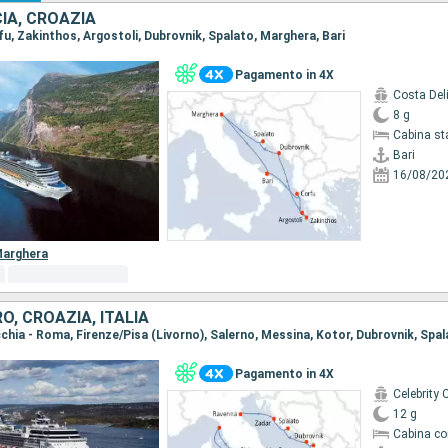
CIA, CROAZIA
orfu, Zakinthos, Argostoli, Dubrovnik, Spalato, Marghera, Bari
Pagamento in 4X
Costa Del
8 g
Cabina st
Bari
16/08/20
arghera
, CROAZIA, ITALIA
Pagamento in 4X
Celebrity 
12 g
Cabina co