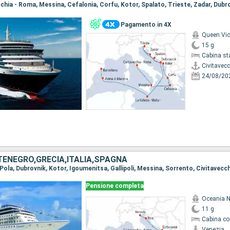
Pagamento in 4X
Queen Vic
15 g
Cabina st
Civitavec
24/08/20
ENEGRO,GRECIA,ITALIA,SPAGNA
Pensione completa
Oceania N
11 g
Cabina co
Venezia