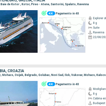
ENEGRO, GRECIA, ITALIA
, Baie de Kotor , Kotor, Pireo - Atene, Santorini, Spalato, Ravenna
Pagamento in 4X
Explorer o
8 g
Suite
Ravenna
22/08/20
BIA, CROAZIA
st, Mohacs, Osijek, Belgrado, Golubac, Novi Sad, Ilok, Vukovar, Mohacs, Kaloc
Pagamento in 4X
Modiglian
8 g
Cabina es
Budapest