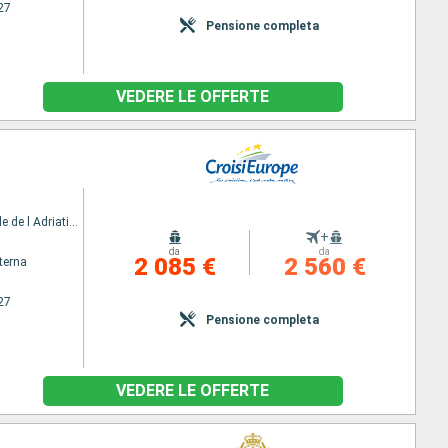
27
Pensione completa
VEDERE LE OFFERTE
MV La Belle de l Adriatique
+
da
da
2 085 €
2 560 €
terna
27
Pensione completa
VEDERE LE OFFERTE