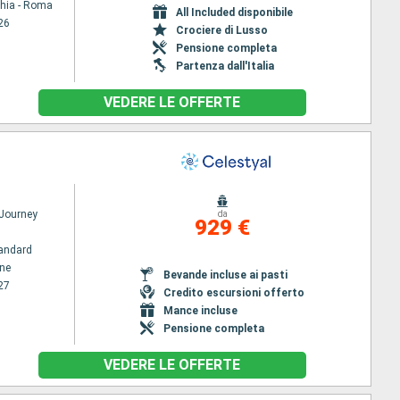
chia - Roma
All Included disponibile
26
Crociere di Lusso
Pensione completa
Partenza dall'Italia
VEDERE LE OFFERTE
 Journey
da
929 €
andard
ene
Bevande incluse ai pasti
27
Credito escursioni offerto
Mance incluse
Pensione completa
VEDERE LE OFFERTE