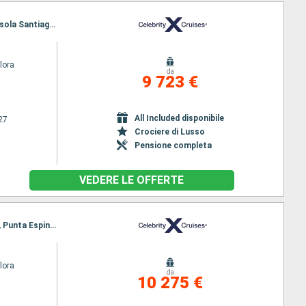
Itinerario : Baltra, Puerto Egas, Rabida, Elizabeth Bay-Isola Isabela, Caleta Tagus - isola Isabela, Isola Santiago, Bartolome, Las Bachas, Isole Daphne, North Seymour, Puerto Baquerizo, Punta Pitt, Puerto Ayora, Baltra
Flora
da
9 723 €
All Included disponibile
27
Crociere di Lusso
Pensione completa
VEDERE LE OFFERTE
Itinerario : Baltra, Gardner Bay, Punta Suarez, Cormorant Point, Floreana, Punta Moreno, Isabela, Punta Espinoza, Punta Vicente Roca, South Plaza, Isole Daphne, Dragon hill, Puerto Ayora, Baltra
Flora
da
10 275 €