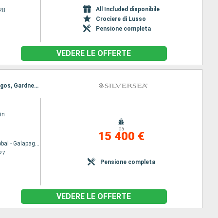
All Included disponibile
28
Crociere di Lusso
Pensione completa
VEDERE LE OFFERTE
Itinerario : San Cristobal - Galapagos, Prince philip steps, North Seymour, Ile Santa Cruz - Galapagos, Gardner Bay, San Cristobal - Galapagos, Prince philip steps, North Seymour, Ile Santa Cruz - Galapagos, Gardner Bay, San Cristobal - Galapagos
in
da
15 400 €
San Cristobal - Galapagos
27
Pensione completa
VEDERE LE OFFERTE