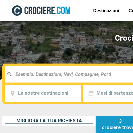
Destinazioni
C
Croci
Le nostre destinazioni
Mesi di partenz
MIGLIORA LA TUA RICHIESTA
3
crociere
trov