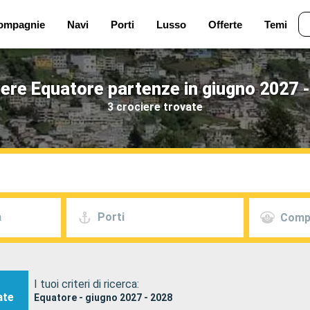
ompagnie
Navi
Porti
Lusso
Offerte
Temi
ere Equatore partenze in giugno 2027 
3 crociere trovate
a
Porti
Comp
I tuoi criteri di ricerca:
ate
Equatore - giugno 2027 - 2028