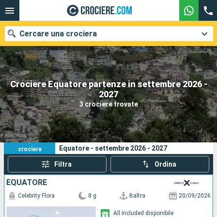
Cercare una crociera
Crociere Equatore partenze in settembre 2026 -
Le nostre destinazioni
2027
3 crociere trovate
Mesi di partenza
Porti
Compagnie
3
I tuoi criteri di ricerca:
Equatore - settembre 2026 - 2027
crociere
Ricerca
Filtra
Ordina
EQUATORE
Celebrity Flora
8 g
Baltra
20/09/2026
All Included disponibile