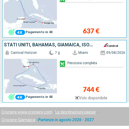
637 €
Pagamento in 4X
STATI UNITI, BAHAMAS, GIAMAICA, ISOLE CAYMAN
Carnival Horizon
7 g
Miami
09/08/2026
Pensione completa
744 €
Pagamento in 4X
Volo disponibile
Crociere www.crociere.com
Le destinazioni paese
Crociere Giamaica
Partenze in agosto 2026 - 2027