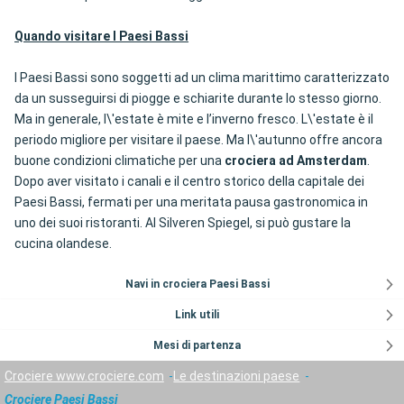
Quando visitare I Paesi Bassi
I Paesi Bassi sono soggetti ad un clima marittimo caratterizzato
da un susseguirsi di piogge e schiarite durante lo stesso giorno.
Ma in generale, l\'estate è mite e l’inverno fresco. L\'estate è il
periodo migliore per visitare il paese. Ma l\'autunno offre ancora
buone condizioni climatiche per una
crociera ad Amsterdam
.
Dopo aver visitato i canali e il centro storico della capitale dei
Paesi Bassi, fermati per una meritata pausa gastronomica in
uno dei suoi ristoranti. Al Silveren Spiegel, si può gustare la
cucina olandese.
Navi in crociera Paesi Bassi
Link utili
Mesi di partenza
Crociere www.crociere.com
Le destinazioni paese
Crociere Paesi Bassi