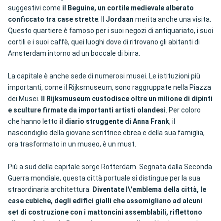
suggestivi come
il Beguine, un cortile medievale alberato
conficcato tra case strette
. Il
Jordaan
merita anche una visita.
Questo quartiere è famoso per i suoi negozi di antiquariato, i suoi
cortili e i suoi caffè, quei luoghi dove di ritrovano gli abitanti di
Amsterdam intorno ad un boccale di birra.
La capitale è anche sede di numerosi musei. Le istituzioni più
importanti, come il Rijksmuseum, sono raggruppate nella Piazza
dei Musei.
Il Rijksmuseum custodisce oltre un milione di dipinti
e sculture firmate da importanti artisti olandesi
. Per coloro
che hanno letto
il diario struggente di Anna Frank
, il
nascondiglio della giovane scrittrice ebrea e della sua famiglia,
ora trasformato in un museo, è un must.
Più a sud della capitale sorge Rotterdam. Segnata dalla Seconda
Guerra mondiale, questa città portuale si distingue per la sua
straordinaria architettura.
Diventate l\'emblema della città, le
case cubiche, degli edifici gialli che assomigliano ad alcuni
set di costruzione con i mattoncini assemblabili, riflettono