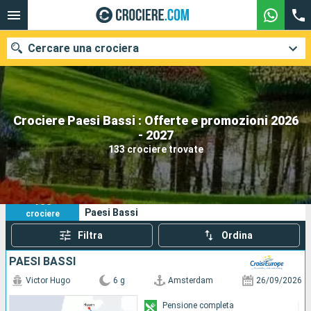
Cercare una crociera
Crociere Paesi Bassi : Offerte e promozioni 2026
Le nostre destinazioni
- 2027
133 crociere trovate
Mesi di partenza
Porti
Compagnie
133
I tuoi criteri di ricerca:
Paesi Bassi
crociere
Ricerca
Filtra
Ordina
PAESI BASSI
Victor Hugo
6 g
Amsterdam
26/09/2026
Pensione completa