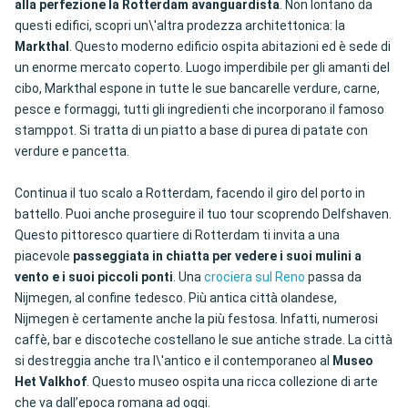
alla perfezione la Rotterdam avanguardista
. Non lontano da
questi edifici, scopri un\'altra prodezza architettonica: la
Markthal
. Questo moderno edificio ospita abitazioni ed è sede di
un enorme mercato coperto. Luogo imperdibile per gli amanti del
cibo, Markthal espone in tutte le sue bancarelle verdure, carne,
pesce e formaggi, tutti gli ingredienti che incorporano il famoso
stamppot. Si tratta di un piatto a base di purea di patate con
verdure e pancetta.
Continua il tuo scalo a Rotterdam, facendo il giro del porto in
battello. Puoi anche proseguire il tuo tour scoprendo Delfshaven.
Questo pittoresco quartiere di Rotterdam ti invita a una
piacevole
passeggiata in chiatta per vedere i suoi mulini a
vento e i suoi piccoli ponti
. Una
crociera sul Reno
passa da
Nijmegen, al confine tedesco. Più antica città olandese,
Nijmegen è certamente anche la più festosa. Infatti, numerosi
caffè, bar e discoteche costellano le sue antiche strade. La città
si destreggia anche tra l\'antico e il contemporaneo al
Museo
Het Valkhof
. Questo museo ospita una ricca collezione di arte
che va dall’epoca romana ad oggi.