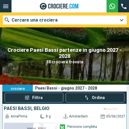
Cercare una crociera
Crociere Paesi Bassi partenze in giugno 2027 -
Le nostre destinazioni
2028
18 crociere trovate
Mesi di partenza
Porti
Compagnie
18
I tuoi criteri di ricerca:
Paesi Bassi - giugno 2027 - 2028
crociere
Ricerca
Filtra
Ordina
PAESI BASSI, BELGIO
AmaPrima
8 g
Amsterdam
05/06/2027
Pensione completa