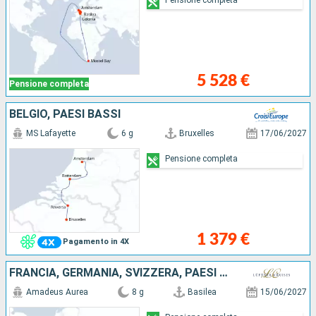
5 528 €
Pensione completa
BELGIO, PAESI BASSI
MS Lafayette
6 g
Bruxelles
17/06/2027
Pensione completa
1 379 €
Pagamento in 4X
FRANCIA, GERMANIA, SVIZZERA, PAESI BASSI
Amadeus Aurea
8 g
Basilea
15/06/2027