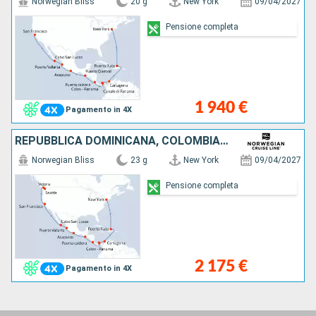
Norwegian Bliss
20 g
New York
09/04/2027
Pensione completa
1 940 €
Pagamento in 4X
REPUBBLICA DOMINICANA, COLOMBIA, PANAMA, PORTORICO, GUATEMALA, MESSICO, STATI UNITI, CANADA
Norwegian Bliss
23 g
New York
09/04/2027
Pensione completa
2 175 €
Pagamento in 4X