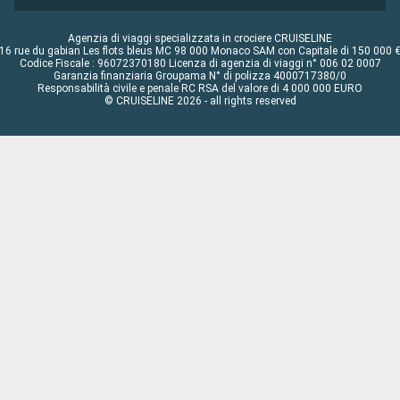
Agenzia di viaggi specializzata in crociere CRUISELINE
16 rue du gabian Les flots bleus MC 98 000 Monaco SAM con Capitale di 150 000 
Codice Fiscale : 96072370180 Licenza di agenzia di viaggi n° 006 02 0007
Garanzia finanziaria Groupama N° di polizza 4000717380/0
Responsabilità civile e penale RC RSA del valore di 4 000 000 EURO
© CRUISELINE 2026 - all rights reserved