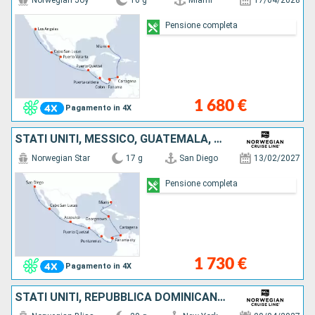
Norwegian Joy
16 g
Miami
17/04/2028
Pensione completa
1 680 €
Pagamento in 4X
STATI UNITI, MESSICO, GUATEMALA, COSTA RICA, PANAMA, COLOMBIA, ISOLE CAYMAN
Norwegian Star
17 g
San Diego
13/02/2027
Pensione completa
1 730 €
Pagamento in 4X
STATI UNITI, REPUBBLICA DOMINICANA, COLOMBIA, PANAMA, PORTORICO, GUATEMALA, MESSICO