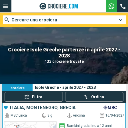
Cercare una crociera
Crociere Isole Greche partenze in aprile 2027 -
Le nostre destinazioni
2028
133 crociere trovate
Mesi di partenza
Porti
Compagnie
133
I tuoi criteri di ricerca:
Isole Greche - aprile 2027 - 2028
crociere
Ricerca
Filtra
Ordina
ITALIA, MONTENEGRO, GRECIA
MSC Lirica
8 g
Ancona
16/04/2027
Bambini gratis fino a 12 anni