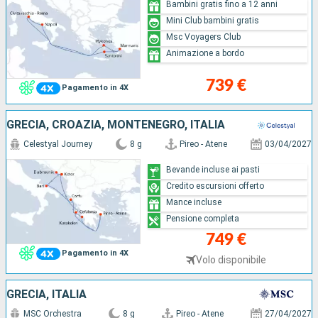
Bambini gratis fino a 12 anni
Mini Club bambini gratis
Msc Voyagers Club
Animazione a bordo
739 €
Pagamento in 4X
GRECIA, CROAZIA, MONTENEGRO, ITALIA
Celestyal Journey
8 g
Pireo - Atene
03/04/2027
Bevande incluse ai pasti
Credito escursioni offerto
Mance incluse
Pensione completa
749 €
Pagamento in 4X
Volo disponibile
GRECIA, ITALIA
MSC Orchestra
8 g
Pireo - Atene
27/04/2027