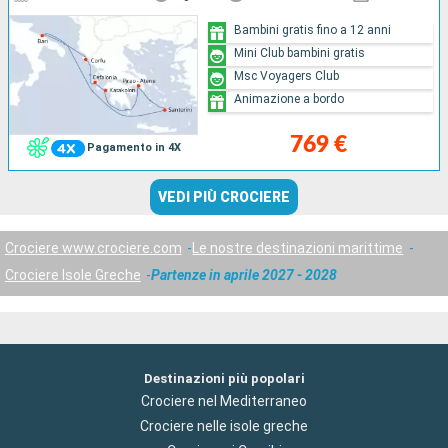
Bambini gratis fino a 12 anni
Mini Club bambini gratis
Msc Voyagers Club
Animazione a bordo
769 €
Pagamento in 4X
VEDI PIÙ CROCIERE
Crociere www.crociere.com
Le nostre destinazioni marittime
Crociere Isole Greche
Partenze in aprile 2027 - 2028
Destinazioni più popolari
Crociere nel Mediterraneo
Crociere nelle isole greche