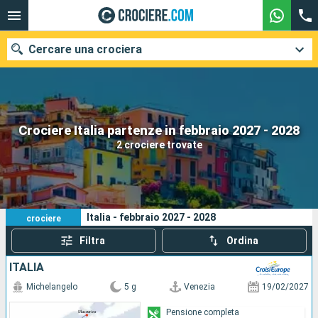
Cercare una crociera
Le nostre destinazioni
Crociere Italia partenze in febbraio 2027 - 2028
2 crociere trovate
Mesi di partenza
Porti
Compagnie
2
I tuoi criteri di ricerca:
Italia - febbraio 2027 - 2028
crociere
Ricerca
Filtra
Ordina
ITALIA
Michelangelo
5 g
Venezia
19/02/2027
Pensione completa