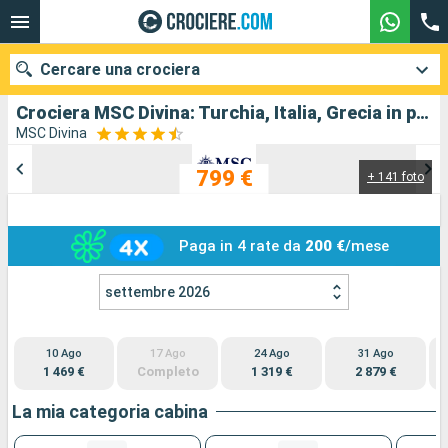
Cercare una crociera
Crociera MSC Divina: Turchia, Italia, Grecia in partenza da Kusadasi
MSC Divina
799 €
+ 141 foto
Le nostre destinazioni
Mesi di partenza
Paga in 4 rate da
200 €
/mese
Porti
Compagnie
settembre 2026
Ricerca
10 Ago
17 Ago
24 Ago
31 Ago
1 469 €
Completo
1 319 €
2 879 €
La mia categoria cabina