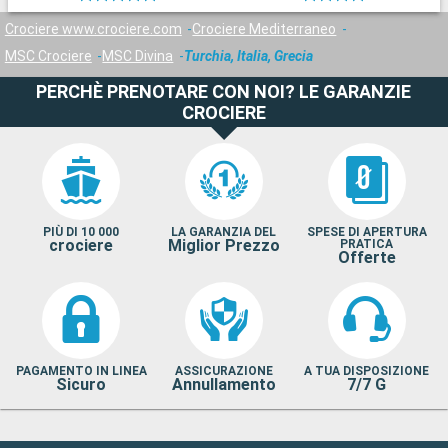
Crociere www.crociere.com
Crociere Mediterraneo
MSC Crociere
MSC Divina
Turchia, Italia, Grecia
PERCHÈ PRENOTARE CON NOI? LE GARANZIE
CROCIERE
PIÙ DI 10 000
LA GARANZIA DEL
SPESE DI APERTURA
crociere
Miglior Prezzo
PRATICA
Offerte
PAGAMENTO IN LINEA
ASSICURAZIONE
A TUA DISPOSIZIONE
Sicuro
Annullamento
7/7 G