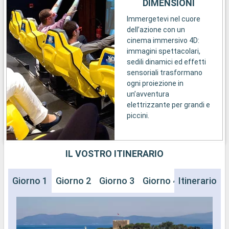
DIMENSIONI
Immergetevi nel cuore
dell’azione con un
cinema immersivo 4D:
immagini spettacolari,
sedili dinamici ed effetti
sensoriali trasformano
ogni proiezione in
un’avventura
elettrizzante per grandi e
piccini.
IL VOSTRO ITINERARIO
Giorno 1
Giorno 2
Giorno 3
Giorno 4
Itinerario
Giorno 5