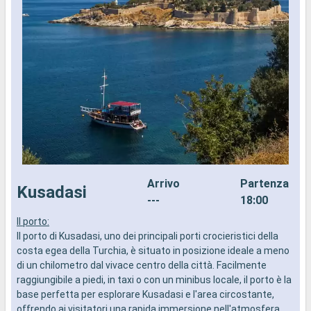
Arrivo
Partenza
Kusadasi
---
18:00
Il porto:
I
Il porto di Kusadasi, uno dei principali porti crocieristici della
I
costa egea della Turchia, è situato in posizione ideale a meno
E
di un chilometro dal vivace centro della città. Facilmente
v
raggiungibile a piedi, in taxi o con un minibus locale, il porto è la
n
base perfetta per esplorare Kusadasi e l'area circostante,
a
offrendo ai visitatori una rapida immersione nell'atmosfera