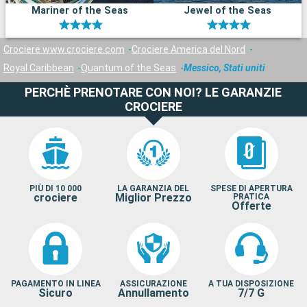
Mariner of the Seas
Jewel of the Seas
Crociere www.crociere.com
Crociere America del Nord
Royal Caribbean
Quantum of the Seas
Messico, Stati uniti
PERCHÈ PRENOTARE CON NOI? LE GARANZIE
CROCIERE
PIÙ DI 10 000
LA GARANZIA DEL
SPESE DI APERTURA
crociere
Miglior Prezzo
PRATICA
Offerte
PAGAMENTO IN LINEA
ASSICURAZIONE
A TUA DISPOSIZIONE
Sicuro
Annullamento
7/7 G