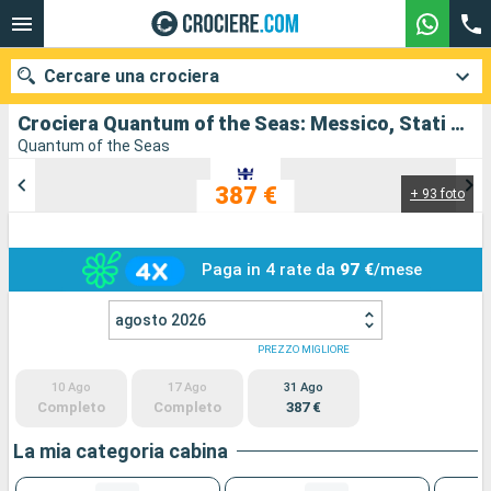
Cercare una crociera
Crociera Quantum of the Seas: Messico, Stati uniti in partenza da Los Angeles
Quantum of the Seas
387 €
+ 93 foto
Le nostre destinazioni
Mesi di partenza
Paga in 4 rate da
97 €
/mese
Porti
Compagnie
agosto 2026
Ricerca
PREZZO MIGLIORE
10 Ago
17 Ago
31 Ago
Completo
Completo
387 €
La mia categoria cabina