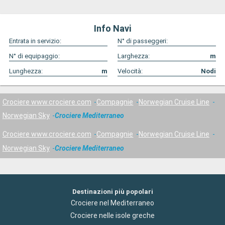
Info Navi
Entrata in servizio:
N° di passeggeri:
N° di equipaggio:
Larghezza:
m
Lunghezza:
m
Velocità:
Nodi
Crociere www.crociere.com
Compagnie
Norwegian Cruise Line
Norwegian Sky
Crociere Mediterraneo
Crociere www.crociere.com
Compagnie
Norwegian Cruise Line
Norwegian Sky
Crociere Mediterraneo
Destinazioni più popolari
Crociere nel Mediterraneo
Crociere nelle isole greche