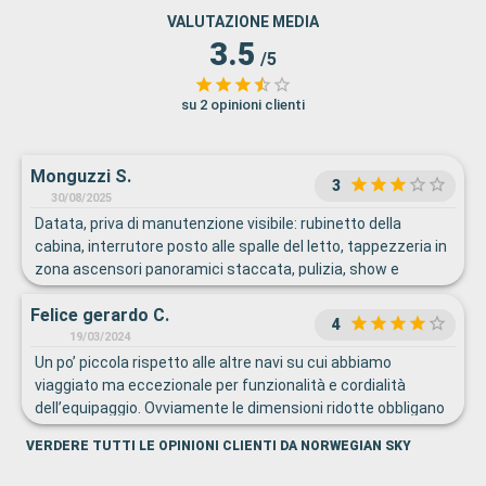
VALUTAZIONE MEDIA
3.5
/5
su 2 opinioni clienti
Monguzzi S.
3
30/08/2025
Datata, priva di manutenzione visibile: rubinetto della
cabina, interrutore posto alle spalle del letto, tappezzeria in
zona ascensori panoramici staccata, pulizia, show e
animazione…
Felice gerardo C.
4
19/03/2024
Un po’ piccola rispetto alle altre navi su cui abbiamo
viaggiato ma eccezionale per funzionalità e cordialità
dell’equipaggio. Ovviamente le dimensioni ridotte obbligano
a minori spazi per servizi ed intrattenimento ma la cosa non
VERDERE TUTTI LE OPINIONI CLIENTI DA NORWEGIAN SKY
ha pesato più di tanto.