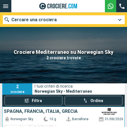
Cercare una crociera
Le nostre destinazioni
Crociere Mediterraneo su Norwegian Sky
2 crociere trovate
Mesi di partenza
Porti
Compagnie
2
I tuoi criteri di ricerca:
Ricerca
Norwegian Sky - Mediterraneo
crociere
Filtra
Ordina
SPAGNA, FRANCIA, ITALIA, GRECIA
Norwegian Sky
10 g
Barcellona
31/08/2026