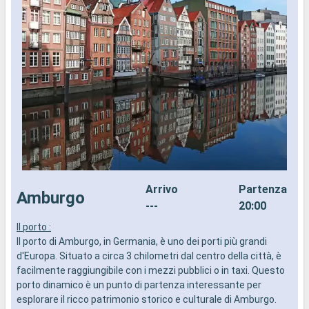
Arrivo
Partenza
Amburgo
---
20:00
Il porto :
I
Il porto di Amburgo, in Germania, è uno dei porti più grandi
d
d'Europa. Situato a circa 3 chilometri dal centro della città, è
a
facilmente raggiungibile con i mezzi pubblici o in taxi. Questo
i
porto dinamico è un punto di partenza interessante per
esplorare il ricco patrimonio storico e culturale di Amburgo.