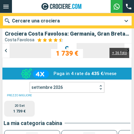
Cercare una crociera
Crociera Costa Favolosa: Germania, Gran Bretagna, Scozia, Norvegia in partenza da Amburgo
Costa Favolosa
1 739 €
+ 36 foto
Le nostre destinazioni
Mesi di partenza
Paga in 4 rate da
435 €
/mese
Porti
Compagnie
settembre 2026
Ricerca
PREZZO MIGLIORE
20 Set
1 739 €
La mia categoria cabina