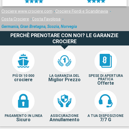
Crociere www.crociere.com
Crociere Fiordi e Scandinavia
Costa Crociere
Costa Favolosa
Germania, Gran Bretagna, Scozia, Norvegia
PERCHÈ PRENOTARE CON NOI? LE GARANZIE
CROCIERE
PIÙ DI 10 000
LA GARANZIA DEL
SPESE DI APERTURA
crociere
Miglior Prezzo
PRATICA
Offerte
PAGAMENTO IN LINEA
ASSICURAZIONE
A TUA DISPOSIZIONE
Sicuro
Annullamento
7/7 G