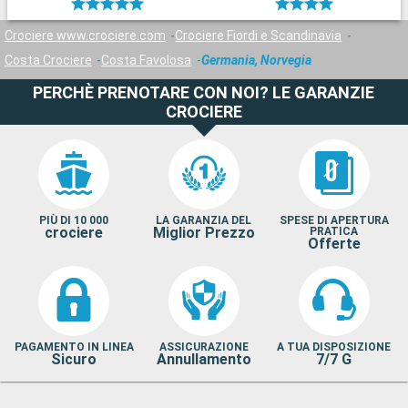
Crociere www.crociere.com
Crociere Fiordi e Scandinavia
Costa Crociere
Costa Favolosa
Germania, Norvegia
PERCHÈ PRENOTARE CON NOI? LE GARANZIE
CROCIERE
PIÙ DI 10 000
LA GARANZIA DEL
SPESE DI APERTURA
crociere
Miglior Prezzo
PRATICA
Offerte
PAGAMENTO IN LINEA
ASSICURAZIONE
A TUA DISPOSIZIONE
Sicuro
Annullamento
7/7 G