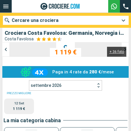
Cercare una crociera
Crociera Costa Favolosa: Germania, Norvegia in partenza da Amburgo
Costa Favolosa
1 119 €
+ 36 foto
Le nostre destinazioni
Mesi di partenza
Paga in 4 rate da
280 €
/mese
Porti
Compagnie
settembre 2026
Ricerca
PREZZO MIGLIORE
12 Set
1 119 €
La mia categoria cabina