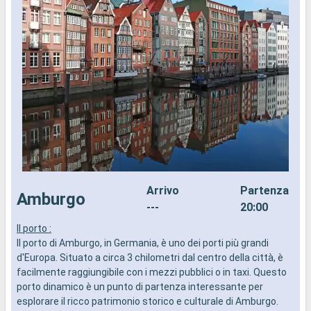
Arrivo
Partenza
Amburgo
---
20:00
Il porto :
I
Il porto di Amburgo, in Germania, è uno dei porti più grandi
d
d'Europa. Situato a circa 3 chilometri dal centro della città, è
a
facilmente raggiungibile con i mezzi pubblici o in taxi. Questo
i
porto dinamico è un punto di partenza interessante per
esplorare il ricco patrimonio storico e culturale di Amburgo.